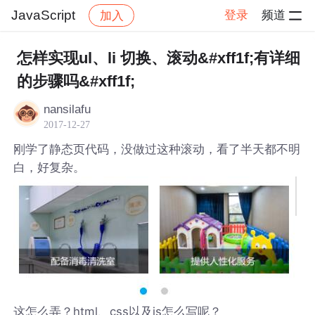
JavaScript
登录
频道
加入
帖子详情
社区
JavaScript
怎样实现ul、li 切换、滚动&#xff1f;有详细
的步骤吗&#xff1f;
nansilafu
2017-12-27
刚学了静态页代码，没做过这种滚动，看了半天都不明
白，好复杂。
这怎么弄？html、css以及js怎么写呢？