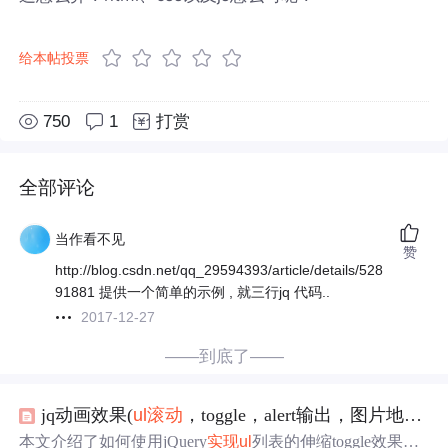
给本帖投票
750
1
打赏
全部评论
当作看不见
赞
http://blog.csdn.net/qq_29594393/article/details/528
91881 提供一个简单的示例 , 就三行jq 代码..
2017-12-27
——到底了——
jq动画效果(
ul
滚动
，toggle，alert输出，图片地址拼接)
本文介绍了如何使用jQuery
实现
ul
列表的伸缩toggle效果和
li