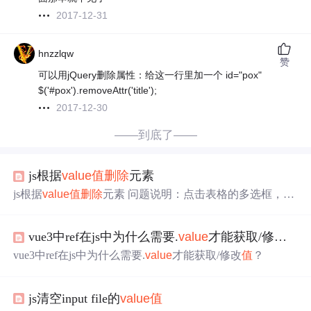
2017-12-31
hnzzlqw
赞
可以用jQuery删除属性：给这一行里加一个 id="pox"
$('#pox').removeAttr('title');
2017-12-30
——到底了——
js根据
value
值
删除
元素
js根据
value
值
删除
元素 问题说明：点击表格的多选框，点
击后的多选框，利用事件机制实现多选框数据的获取，然
后利用数组转存，点击选择事件后，把数组遍历，通过stri
vue3中ref在js中为什么需要.
value
才能获取/修改
值
ng类型显示出来，点击取消事件后，把相关数组元素
删除
，然后遍历数组，在前端把数组数据展示出来。才开始想
vue3中ref在js中为什么需要.
value
才能获取/修改
值
？
着用push和pop,结果出现问题。由于push函数是在数组末尾
添加元素，而pop是
删除
数组的最后一个元素。导致不能根
据点击的多选框实现数据的增加，
删除
，所以考虑根据
val
js清空input file的
value
值
ue
值
删除
元素。 解决思路： 利用for循环便利，找到要
删