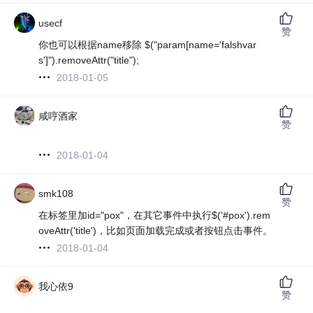
usecf
赞
你也可以根据name移除 $("param[name='falshvar
s']").removeAttr("title");
2018-01-05
咸哼酒家
赞
2018-01-04
smk108
赞
在标签里加id="pox"，在其它事件中执行$('#pox').rem
oveAttr('title')，比如页面加载完成或者按钮点击事件。
2018-01-04
我心依9
赞