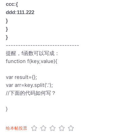
ccc:{
ddd:111.222
}
}
}
------------------------------
提醒，f函数可以写成：
function f(key,value){
var result={};
var arr=key.split('.');
//下面的代码如何写？
}
给本帖投票