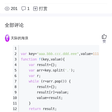
201
1
打赏
全部评论
天际的海浪
赞
var
 key=
"aaa.bbb.ccc.ddd.eee"
,value=
111.222
;
function
f
(
key,value
)
{
var
 result={};
var
 arr=key.split(
'.'
);
var
 r;
while
 (r=arr.pop()) {
		result={};
		result[r]=value;
		value=result;
	}
return
 result;