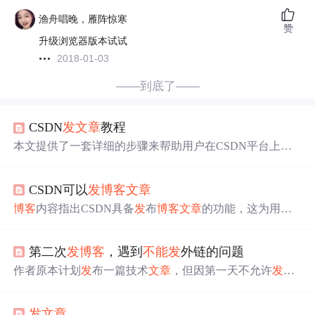
渔舟唱晚，雁阵惊寒
赞
升级浏览器版本试试
2018-01-03
——到底了——
CSDN
发
文章
教程
本文提供了一套详细的步骤来帮助用户在CSDN平台上快
速
发
布
博客
。包括账号创建、使用MD编辑器撰写
文章
、
设置标题及目录、插入代码和图片等基本操作。
CSDN可以
发
博客
文章
博客
内容指出CSDN具备
发
布
博客
文章
的功能，这为用户
提供了分享知识和经验的平台，在信息技术领域，用户可
借此交流技术见解等。
第二次
发
博客
，遇到
不能
发
外链的问题
作者原本计划
发
布一篇技术
文章
，但因第一天不允许
发
送
外链而被
博客
系统锁定，导致
文章
推迟到第二天才能
发
布。
发
文章