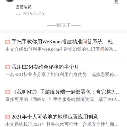
赞
@管理员
2018-01-03
——到底了——
手把手教你用WeKnora搭建精准
问
答系统：杜绝AI幻觉的实战教程
本文介绍如何利用WeKnora构建零幻觉的知识库
问
答系
统。WeKnora采用即时知识锚点机制，依托Ollama本地运
行，通过Prompt强约束确保答案严格源自用户输入文本，
我用EDM卖约会秘籍的半个月
拒绝推测与编造。教程涵盖5分钟开箱即用部署、三大核心
界面设计原理及会议纪要、法律条款、学习资料等典型场
一名SEO从业者分享了如何利用自身优势，选择恋爱秘笈
景实践，并给出规避'未提及'误判、长文档处理和批量
提
问
作为产品进行0成本推广的实践经验，包括目标群体分析、
等关键技术要点。
推广渠道选择及邮件营销技巧。
《我叫MT》手游服务端一键部署包：含完整PHP后台、MySQL建库脚本与中文注释配置文件
直接可用的《我叫MT》手游服务端部署资源，基于PHP+
MySQL架构，覆盖全部核心游戏功能模块：用户注册登录
（reg.php/login.php）、角色创建（chuangj.php）、任务系
2021年十大可落地的地理位置应用创意
统（task.php）、宠物管理（pet.php）、商城交易（shop.ph
p）、道具合成（taoz.php）、公会操作（gongh.php）、公
本文系统梳理2021年具备技术可行性、合规安全性与商业