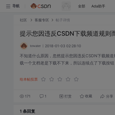
全部
Ada助手
导航
社区
客服专区
帖子详情
提示您因违反CSDN下载频道规则
2018-01-03 02:28:10
towater
不知道什么原因，忽然提示您因违反CSDN下载频道规则而
载一个文档老是下载不下来，所以连续点了下载按钮
给本帖投票
171
1
打赏
分享
收藏
1 条
回复