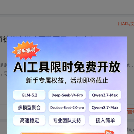
用AI写
而被锁定帐户下载不了，怎么办
被锁定帐户，如有疑问，请联络:webmaster@csdn.net
，导致的，求解锁！
转发到动态
举报
写回
切换为时间