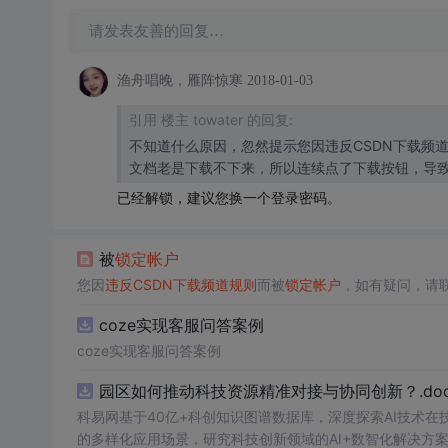
请发表友善的回复…
渔舟唱晚，雁阵惊寒
2018-01-03
引用 楼主 towater 的回复:
不知道什么原因，忽然提示您因违反CSDN下载频道规则
文档老是下载不下来，所以连续点了下载按钮，导
已经解锁，建议您换一个登录密码。
被
锁定
帐户
您因
违反
CSDN
下载
频道
规则
而被
锁定
帐户
，如有疑问，请联络
coze实现客服问答案例
coze实现客服问答案例
园区如何推动科技资源精准对接与协同创新？.doc
科易网基于40亿+科创知识图谱数据库，深度探索AI技术
的多样化应用场景，研究科技创新领域的AI+数智化解决方