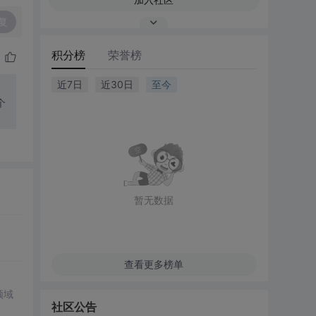
复
积分榜
荣誉榜
近7日
近30日
至今
个
暂无数据
查看更多榜单
领域
社区公告