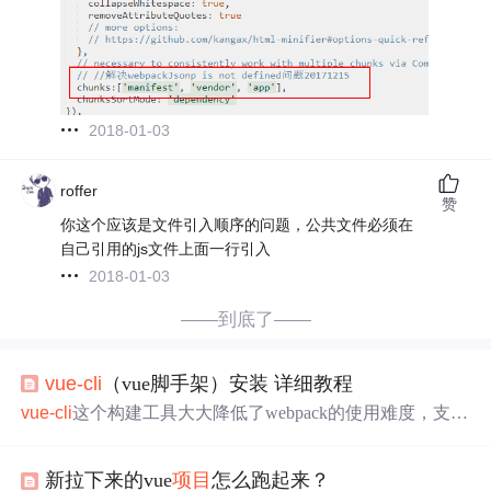
2018-01-03
roffer
赞
你这个应该是文件引入顺序的问题，公共文件必须在
自己引用的js文件上面一行引入
2018-01-03
——到底了——
vue-cli
（vue脚手架）安装 详细教程
vue-cli
这个构建工具大大降低了webpack的使用难度，支持
热更新，有webpack-dev-server的支持，相当于启动了一个
请求服务器，给你搭建了一个测试环境，只关注开发就O
新拉下来的vue
项目
怎么跑起来？
K。 一.安装
vue-cli
1、 使用npm（需要安装node环境）全