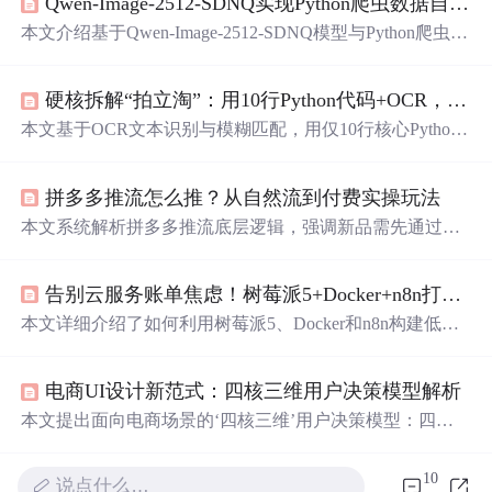
Qwen-Image-2512-SDNQ实现Python爬虫数据自动化处理：电商图片批量生成
本文介绍基于Qwen-Image-2512-SDNQ模型与Python爬虫协
同的电商图片批量生成方案。涵盖
商品
数据
抓取
、结构化
清洗、Prompt自动生成（融合NLP关键词提取与描述优
硬核拆解“拍立淘”：用10行Python代码+OCR，实现图片搜同款
化）、模型API集成及并发批量生成等关键技术环节，并
通过实测验证其相较传统人工流程在效率（提速数十倍）
本文基于OCR文本识别与模糊匹配，用仅10行核心Python
与成本（降至近零）上的显著优势，适用于大规模标准化
代码构建轻量级“以图搜同款”系统。关键技术包括PaddleO
商品
图生产。
CR Lite文字提取、关键词清洗、本地
商品
库文本检索及Fla
拼多多推流怎么推？从自然流到付费实操玩法
sk在线部署。方案适用于标品识别（如数码、图书），强
调CPU可运行、无需GPU、可解释性强、工程落地快，对
本文系统解析拼多多推流底层逻辑，强调新品需先通过站
比CLIP等大模型突出轻量可控优势。
外CPS工具3an推客完成冷启动（破零、入池），再阶梯式
叠加站内付费推广（多多搜索、多多场景）撬动自然流
告别云服务账单焦虑！树莓派5+Docker+n8n打造永不关机的个人自动化中心
量。重点说明3an推客操作流程、佣金设置、数据调优方
法，以及三阶段推流组合策略（0-50单、50-200单、200单
本文详细介绍了如何利用树莓派5、Docker和n8n构建低成
以上），突出算法加权、流量池机制与效果营销协同。
本、低功耗的个人自动化中心，以替代昂贵的云服务。通
过硬件选型、Ubuntu Server系统部署、Docker容器化以及n
电商UI设计新范式：四核三维用户决策模型解析
8n工作流引擎的安装与配置，实现7x24小时在线的自动化
任务处理，如天气提醒、数据备份等，大幅节省长期运行
本文提出面向电商场景的‘四核三维’用户决策模型：四核
成本并提升数据掌控力。
包括意图识别、场景锚定、信任构建与行动触发，分别对
应用户决策关键断点；三维指信息流、空间与时间维度，
10
说点什么…
呈嵌套式协同结构。模型强调行为信号融合、无感数据采