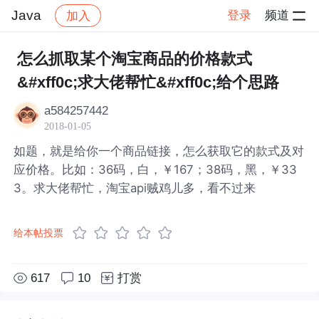
Java
登录
频道
加入
帖子详情
社区
Java
怎么抓取某个淘宝商品的价格款式
&#xff0c;求大佬帮忙&#xff0c;给个思路
a584257442
2018-01-05
如题，就是给你一个商品链接，怎么获取它的款式及对
应价格。比如：36码，白，￥167；38码，黑，￥33
3。求大佬帮忙，淘宝api贼鸡儿多，看不过来
给本帖投票
617
10
打赏