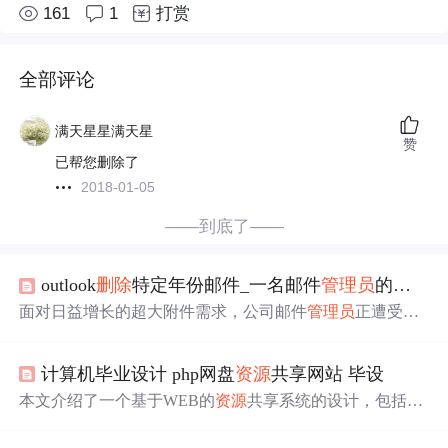
161
1
打赏
全部评论
满天星星满天星
赞
已帮您删除了
2018-01-05
——到底了——
outlook
删除
特定年份邮件_一名邮件
管理员
的苦恼与自述……
面对日益增长的超大附件需求，公司邮件
管理员
正遭受挑
战。《Ftrans邮件超大附件解决方案》提供了解决之道，它
允许无限邮件大小，减轻服务器压力，提升
上传
下载速
计算机毕业设计 php网盘
资源
共享网站 毕设
度，并通过权限配置有效控制
资源
。该方案还能轻松部
署，提升员工效率，是应对超大附件的理想工具。
本文介绍了一个基于WEB的
资源
共享系统的设计，包括会
员登录、
资源
查询、
上传
和下载功能。会员需要注册才能
下载
资源
，登录后可以搜索、
上传
和下载资料。后台
管理