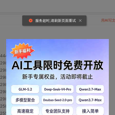
用AI写
服务超时,请刷新页面重试
844432
829885
829880
829875
829874
829872
829869
825870
825572