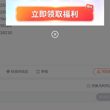
825568
825565
819453
819389
539230
转发到动态
举报
写回
切换为时间
发表回