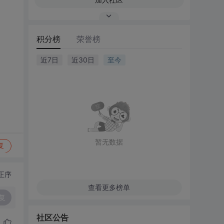
积分榜
荣誉榜
近7日
近30日
至今
暂无数据
复
正序
查看更多榜单
复
社区公告