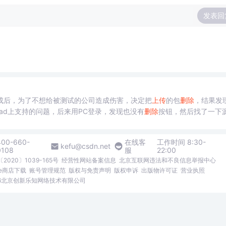
发表回
成后，为了不想给被测试的公司造成伤害，决定把
上传
的包
删除
，结果发现
pad上支持的问题，后来用PC登录，发现也没有
删除
按钮，然后找了一下
法如下： 第一步，找到你想
删除
的
资源
，其URL举例为： http://download
400-660-
在线客
工作时间 8:30-
kefu@csdn.net
0108
服
22:00
2020〕1039-165号
经营性网站备案信息
北京互联网违法和不良信息举报中心
me商店下载
账号管理规范
版权与免责声明
版权申诉
出版物许可证
营业执照
026北京创新乐知网络技术有限公司