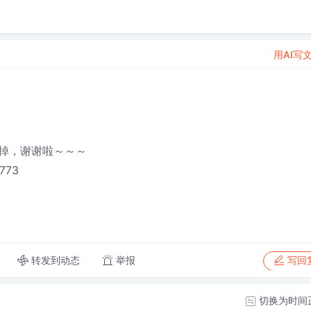
用AI写
掉，谢谢啦～～～
1773
转发到动态
举报
写回
切换为时间