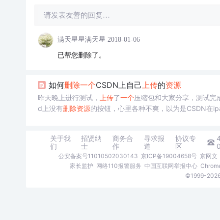
请发表友善的回复…
满天星星满天星
2018-01-06
已帮您删除了。
如何
删除
一个
CSDN上自己
上传
的
资源
昨天晚上进行测试，
上传
了
一个
压缩包和大家分享，测试完
d上没有
删除
资源
的按钮，心里各种不爽，以为是CSDN在i
码，发现可以通过
一个
URL请求来
删除
自己的
资源
，具体方
关于我
招贤纳
商务合
寻求报
协议专
们
士
作
道
区
公安备案号11010502030143
京ICP备19004658号
京网文〔
家长监护
网络110报警服务
中国互联网举报中心
Chro
©1999-2