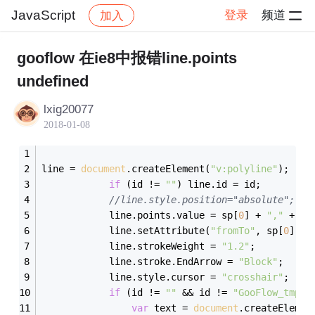
JavaScript
登录
频道
加入
帖子详情
社区
JavaScript
gooflow 在ie8中报错line.points
undefined
lxig20077
2018-01-08
line = 
document
.createElement(
"v:polyline"
);
if
 (id != 
""
) line.id = id; 
//line.style.position="absolute";
            line.points.value = sp[
0
] + 
","
 + sp
            line.setAttribute(
"fromTo"
, sp[
0
] + 
            line.strokeWeight = 
"1.2"
;
            line.stroke.EndArrow = 
"Block"
;
            line.style.cursor = 
"crosshair"
;
if
 (id != 
""
 && id != 
"GooFlow_tmp_l
var
 text = 
document
.createElemen