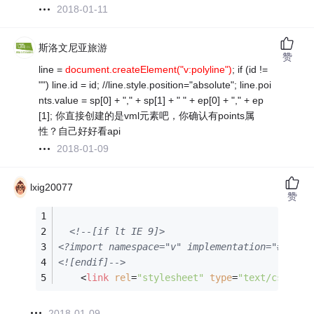
2018-01-11
斯洛文尼亚旅游
赞
line =
document.createElement("v:polyline")
; if (id !=
"") line.id = id; //line.style.position="absolute"; line.poi
nts.value = sp[0] + "," + sp[1] + " " + ep[0] + "," + ep
[1]; 你直接创建的是vml元素吧，你确认有points属
性？自己好好看api
2018-01-09
lxig20077
赞
<!--[if lt IE 9]>
<?import namespace="v" implementation="#defau
<![endif]-->
<
link
rel
=
"stylesheet"
type
=
"text/css"
hr
2018-01-09