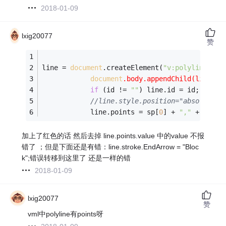
2018-01-09
lxig20077
赞
line = 
document
.createElement(
"v:polyline"
);
document
.body.appendChild(line);
if
 (id != 
""
) line.id = id; 
//line.style.position="absolute";
            line.points = sp[
0
] + 
","
 + sp[
1
]
加上了红色的话 然后去掉 line.points.value 中的value 不报
错了 ；但是下面还是有错：line.stroke.EndArrow = "Bloc
k";错误转移到这里了 还是一样的错
2018-01-09
lxig20077
赞
vml中polyline有points呀