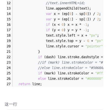
//text.innerHTML=id;
                line.appendChild(text);
var
 x = (ep[
0
] - sp[
0
]) / 
2
;
var
 y = (ep[
1
] - sp[
1
]) / 
2
;
if
 (x < 
0
) x = x * 
-
1
;
if
 (y < 
0
) y = y * 
-
1
;
                text.style.left = x + 
"px"
;
                text.style.top = y - 
6
 + 
"px"
;
                line.style.cursor = 
"pointer"
;
            }
if
 (dash) line.stroke.dashstyle = 
"D
//if (mark) line.strokeColor = "#ff3
//else line.strokeColor = "#5068AE";
if
 (mark) line.strokeColor = 
"#ff330
else
 line.strokeColor = 
"#000000"
;
return
 line;
这一行