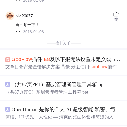
2018-01-09
lxig20077
赞
自己顶一下！
2018-01-08
——到底了——
Goo
Flow
插件
IE8
及以下报无法设置未定义或 null 引用的属性“value”错误
文章目录背景查错解决方案 背景 最近使用
Goo
Flow
插件完
成流程可视化的需求，遇到了一个问题，
IE8
以下报无法设
置未定义或 null 引用的属性“value”错误，开始以为是JQuer
（共87页PPT）基层管理者管理工具箱.ppt
y版本的问题，换了版本后也没解决。 查错 后来经过对
Go
o
Flow
.js代码的调试，发现在方法draw
Line
下，
line
.
points
.
（共87页PPT）基层管理者管理工具箱.ppt
value
报错
，原因是
line
.
points
为
undefined
。猜想原因是...
OpenHuman 是你的个人 AI 超级智能 私密、简洁、极其强大
简洁、UI 优先、人性化 — 清爽的桌面体验和简短的入门
流程让你从安装到拥有一个可用的智能体仅需几次点击