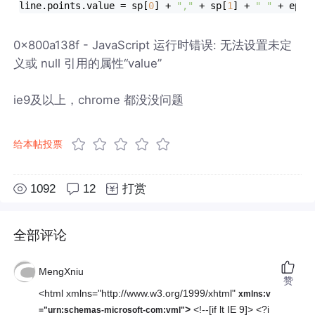
line.points.value = sp[
0
] + 
","
 + sp[
1
] + 
" "
 + ep[
0
0x800a138f - JavaScript 运行时错误: 无法设置未定
义或 null 引用的属性“value”
ie9及以上，chrome 都没没问题
给本帖投票
1092
12
打赏
全部评论
MengXniu
赞
<html xmlns="http://www.w3.org/1999/xhtml"
xmlns:v
>
<!--[if lt IE 9]> <?i
="urn:schemas-microsoft-com:vml"