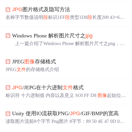
JPG
图片格式及隐写方法
名称字节数值说明
段
标识1FF
段
类型1D8
段
长度200 43=67
其值=3+n(当只有一个QT时)以下为
段
内容QT信息10-3位：
QT号;4-7位：QT精度(0=8bit，1字节;否则=16bit，2字节)Q
Windows Phone 解析图片尺寸之
jpg
Tnn=64×QT精度的字节数如上图，圈起来的就是DQT部
分，全起来的可以看到是由两个部分的DQT
JPG
文件
里，
上一篇介绍了Windows Phone 解析图片尺寸之png，本
一般是有两个DQT
段
的，分别为Y值(亮度)，C值(色度)名
篇介绍一下如何解析
jpg
图片的尺寸大小，由于
jpg
图片的
称字节数值说明
段
标识1FF
段
类型1C4
段
长度2。
格式相对于png要复杂很多，所以首先我们要先清楚的了解
JPEG
图像
存储格式
jpg
图片的数据格式，
jpg
图片包括SOI和数据两个部分。
SOI，Start of Image，
图像
开始，标记代码 2字节 固定值
JPEG
文件
的存储格式介绍
0xFFD8。 数据部分分成很多数据
段
，数据
段
的一般结
构如下。
段
数据结构 ...
JPG
/JEPG在十六进制
文件
格式
标识符 十六进制值 内容以及意义 SOI FF D8
图像
起始位置
APPO FF E0
文件
详细信息
SOFO
FF C0 框架起始位置 SO
S FF DA 扫描起始位置 EOI FF D9
图像
结束位置 如果发现
Unity 使用IO流获取PNG/
JPG
/GIF/BMP的宽高
有 456789:CDEFGHIJSTUVWXYZcdefghijstuvwxyz...
读取图片流前8个字节 Png图片 8字节：89 50 4E 47 0D 0A
1A 0A = [1]:P[2]:N[3]:G
Jpg
图片 2字节：FF D8 Gif图片 6字