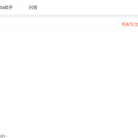
da助手
问答
用AI写
in-