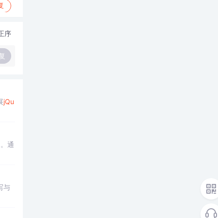
复
正序
复
展
jQu
用。通
写与