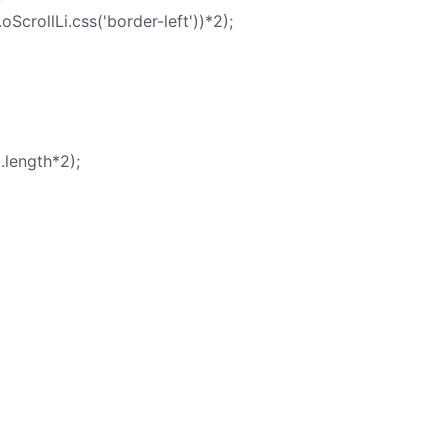
oScrollLi.css('border-left'))*2);
.length*2);