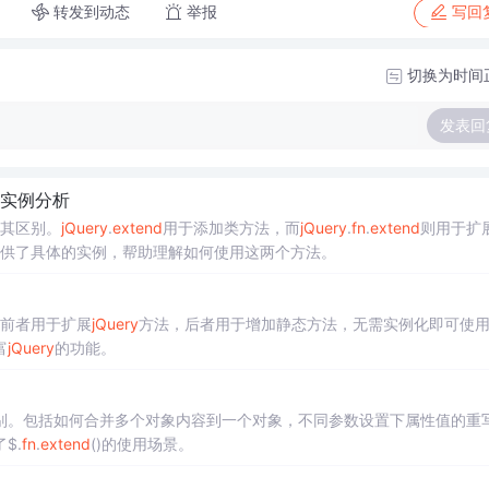
转发到动态
举报
写回
切换为时间
发表回
实例分析
其区别。
jQuery
.
extend
用于添加类方法，而
jQuery
.
fn
.
extend
则用于扩
章还提供了具体的实例，帮助理解如何使用这两个方法。
前者用于扩展
jQuery
方法，后者用于增加静态方法，无需实例化即可使
富
jQuery
的功能。
别。包括如何合并多个对象内容到一个对象，不同参数设置下属性值的重
$.
fn
.
extend
()的使用场景。