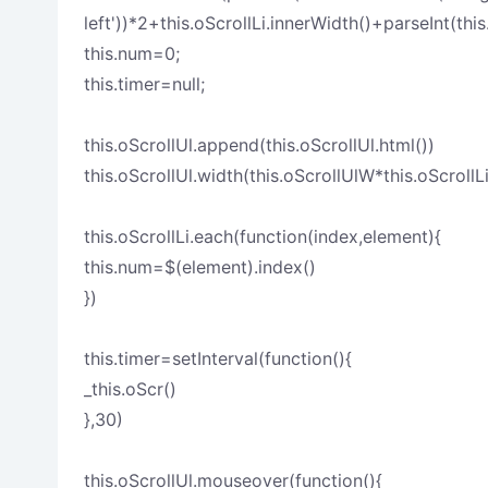
left'))*2+this.oScrollLi.innerWidth()+parseInt(this.
this.num=0;
this.timer=null;
this.oScrollUl.append(this.oScrollUl.html())
this.oScrollUl.width(this.oScrollUlW*this.oScrollLi
this.oScrollLi.each(function(index,element){
this.num=$(element).index()
})
this.timer=setInterval(function(){
_this.oScr()
},30)
this.oScrollUl.mouseover(function(){