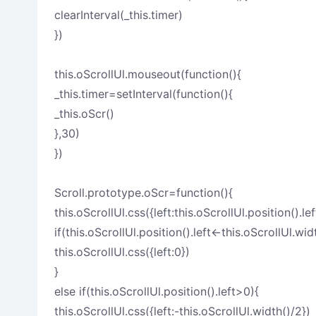
clearInterval(_this.timer)
})
this.oScrollUl.mouseout(function(){
_this.timer=setInterval(function(){
_this.oScr()
},30)
})
Scroll.prototype.oScr=function(){
this.oScrollUl.css({left:this.oScrollUl.position().le
if(this.oScrollUl.position().left<-this.oScrollUl.wid
this.oScrollUl.css({left:0})
}
else if(this.oScrollUl.position().left>0){
this.oScrollUl.css({left:-this.oScrollUl.width()/2})