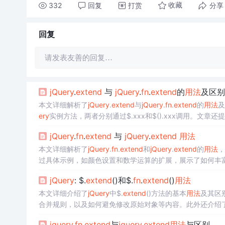
332
回复
打赏
分享
收藏
回复
请发表友善的回复…
jQuery
.
extend
与
jQuery
.
fn
.
extend
的
用法
及区别
本文详细解析了
jQuery
.
extend
与
jQuery
.
fn
.
extend
的
用法
及
ery
实例方法，两者分别通过$.xxx和$().xxx调用。文
jQuery
.
fn
.
extend
与
jQuery
.
extend
用法
本文详细解析了
jQuery
.
fn
.
extend
和
jQuery
.
extend
的
用法
，
过具体示例，如颜色设置和数学运算的扩展，展示了如何丰
jQuery
: $.
extend
()和$.
fn
.
extend
()
用法
本文详细介绍了
jQuery
中$.
extend
()方法的基本
用法
及其区
合并规则，以及如何避免修改原始对象等内容。此外还介绍了
jquery
.
fn
.
extend
与
jquery
.
extend
用法
与区别