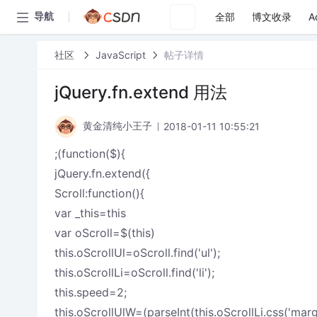
全部
博文收录
A
导航
社区
JavaScript
帖子详情
jQuery.fn.extend 用法
2018-01-11 10:55:21
黄金清纯小王子
;(function($){
jQuery.fn.extend({
Scroll:function(){
var _this=this
var oScroll=$(this)
this.oScrollUl=oScroll.find('ul');
this.oScrollLi=oScroll.find('li');
this.speed=2;
this.oScrollUlW=(parseInt(this.oScrollLi.css('marg