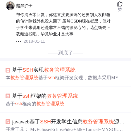
超黑胖子
赞
帮你消灭零回复，你这直接要源码的还要别人发邮箱
的估计除我外也没人回了 虽然CSDN现在挺黑，但对
于学生来说那还是非常不错的很良心的，花点钱去下
载频道找吧，毕竟毕业才是大事
2018-01-11
——到底了——
基于
SSH
实现
教务管理系统
本
教务管理系统
基于
ssh
框架开发实现，数据库采用MYSQ
L，开发工具为IDEA或ECLIPSE。系统分三个角色：管理
员，教师，学生。管理员管理学生，教师，课程，选课，
基于
ssh
框架的
教务管理系统
授课信息等。教师管理授课相关信息，学生管理自己相关
选课信息。 系统部分功能展示如下： 系统管理员登陆： ht
基于
ssh
框架的
教务管理系统
tp://localhost:8080/index.jsp 用户类型：管理员 用户ID：1 个
人信息查看： 学生信息管理 教师信息管理 课程信息管理
教师所教课程 学生选课信息...
javaweb基于
SSH
开发学生信息
教务管理系统
源码 大作业 课程设计
开发工具： MyEclipse/Eclipse/idea+Jdk+Tomcat+MYSQL数