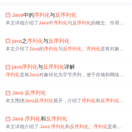
Java
中的
序列化
与
反
序列化
本文详细介绍了
Java
中
序列化
与
反
序列化
的概念、作用及
实现方式，包括实现Serializable和Externalizable接口、使用J
SON/XML/二进制库等，并通过示例展示了
序列化
与
反
序
java
之
序列化
与
反
序列化
列化
的具体操作。
本文介绍了
Java
的
序列化
与
反
序列化
。
序列化
是将对象转
为字节流等格式，
反
序列化
则相反。对象需
序列化
才能传
输和持久化。介绍了
Java
原生
序列化
方式及步骤，还通过
java
序列化
与
反
序列化
详解
Redis案例说明不同
序列化
器的使用。同时提醒原生
序列化
要设置serialVersionUID，类需实现serializable接口。
序列化
是将
Java
对象转化为字节序列，便于存储和网络传
输；
反
序列化
则是将字节序列恢复为
Java
对象。实现Serial
izable接口的类可以被
序列化
，transient修饰的变量不会被
Java
反
序列化
序列化
。在
反
序列化
时，如果serialVersionUID不一致，会
导致InvalidClassException。静态属性和transient属性都不会
本文围绕
Java
反
序列化
展开，介绍了
序列化
和
反
序列化
的
被
序列化
。文章还提到了Externalizable接口，手动控制
序
概念、条件及接口用法，阐述了
反
序列化
的功能特征和UR
列化
过程。
LDNS利用链。详细分析了CommonCollections系列、Comm
Java
序列化
和
反
序列化
onsBeanutils及原生
反
序列化
利用链，还提及了相关修复情
况，为
Java
安全开发提供参考。
本文详细介绍了
Java
序列化
和
反
序列化
。
序列化
是将对