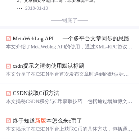
3、文章摘要不能自己写，非要系统生成。
2018-01-13
——到底了——
MetaWebLog API — 一个多平台文章同步的思路
本文介绍了MetaWeblog API的使用，通过XML-RPC协议实
现跨平台的博客文章同步。主要讨论了如何利用blogger.get
UsersBlogs、metaWeblog.newPost、metaWeblog.getRecentPo
csdn提示之请勿使用默认标题
sts等接口进行文章的发布、编辑和获取，以解决同时维护
多个博客平台的
问题
。文章还提到了在博客园使用该API
本文分享了在CSDN平台首次发布文章时遇到的默认标题
时的注意事项，如编码
问题
。
发布
问题
，详细解释了为何不能直接使用平台提供的默认
标题，并提供了正确的解决方法，即修改标题为自定义内
CSDN获取C币方法
容。
本文揭秘CSDN积分与C币获取技巧，包括通过增加博文阅
读量、创建代码片及频繁发布文章等方式赚取C币。同
时，作者对CSDN博文质量下滑表示担忧。
终于知道
新版
本怎么来c币了
本文揭示了在CSDN平台上获取C币的具体方法，包括通过
增加博文阅读次数、创建代码片及发表高质量文章来获得