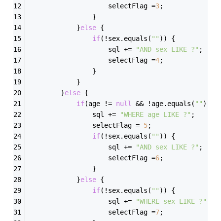
					selectFlag =
3
;
				}
			}
else
 {
if
(!sex.equals(
""
)) {
					sql += 
"AND sex LIKE ?"
;
					selectFlag =
4
;
			    }
			}
		}
else
 {
if
(age != 
null
 && !age.equals(
""
)) {
				sql += 
"WHERE age LIKE ?"
;
				selectFlag = 
5
;
if
(!sex.equals(
""
)) {
					sql += 
"AND sex LIKE ?"
;
					selectFlag =
6
;
				}
			}
else
 {
if
(!sex.equals(
""
)) {
					sql += 
"WHERE sex LIKE ?"
;
					selectFlag =
7
;