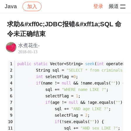
Java
登录
频道
加入
帖子详情
社区
Java
求助&#xff0c;JDBC报错&#xff1a;SQL 命
令未正确结束
水煮花生-
2018-01-13
public
static
 Vector<String> 
seek
(
int
 operateFla
		String sql = 
"SELECT * from criminals"
;
int
 selectFlag =
0
;
if
(name != 
null
 && !name.equals(
""
)) {
			sql += 
"WHERE name LIKE ?"
;
			selectFlag = 
1
;
if
(age != 
null
 && !age.equals(
""
)) {
				sql += 
"AND age LIKE ?"
;
				selectFlag = 
2
;
if
(!sex.equals(
""
)) {
					sql += 
"AND sex LIKE ?"
;