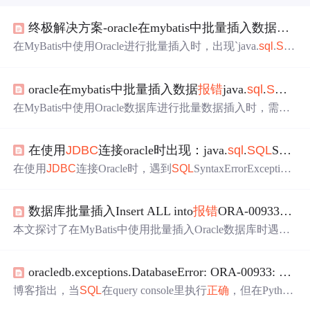
终极解决方案-oracle在mybatis中批量插入数据
报错
j
在MyBatis中使用Oracle进行批量插入时，出现`java.
sql
.
SQ
L
Exception: ORA-00933:
SQL
命令
未
正确
结束
`的异常。常
见原因是因为
SQL
语法错误，照搬了My
SQL
的批量插入语
oracle在mybatis中批量插入数据
报错
java.
sql
.
SQL
Exc
法。但还有一种不常见情况，即在
SQL
中
未
显式声明`useG
eneratedKeys=false`。Oracle在MyBatis的批量插入操作中，
在MyBatis中使用Oracle数据库进行批量数据插入时，需显
必须设定`useGeneratedKeys=“false”`以避免
报错
。解决此问
式设置useGeneratedKeys=false来避免
SQL
命令
未
正确
结束
题，只需在映射文件中明确设置该属性即可。
的错误。本文介绍如何
正确
配置MyBatis的XML映射文
在使用
JDBC
连接oracle时出现：java.
sql
.
SQL
SyntaxErrorException: ORA-00933:
件。
在使用
JDBC
连接Oracle时，遇到
SQL
SyntaxErrorException:
ORA-00933异常，经排查发现是因为
SQL
语句折行时忽略
了空格，导致from和where子句前缺少空格。本文分享了这
数据库批量插入Insert ALL into
报错
ORA-00933：
SQ
一教训，强调了在程序中书写
SQL
语句时，需要注意
SQL
语句的完整性和
正确
性，尤其是折行和空格的影响。
本文探讨了在MyBatis中使用批量插入Oracle数据库时遇到
的ORA-00933错误，通过调整useGeneratedKeys参数成功解
决问题，并分享了
正确
的代码实现。
oracledb.exceptions.DatabaseError: ORA-00933:
SQL
博客指出，当
SQL
在query console里执行
正确
，但在Python
里执行
报错
‘oracledb.exceptions.DatabaseError: ORA - 00933: