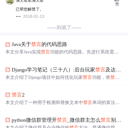
满天星星满天星
赞
已帮您解禁了。
2018-01-13
——到底了——
Java关于
禁言
的代码思路
本文分享Java实现
禁言
功能的代码思路。先进行系统需求
分析，明确用户管理、
禁言
时间管理和时间检测要点；接
着设计User类和BanManager类；展示
禁言
功能实现流程；
Django学习笔记（三十八）:后台玩家
禁言
及达到
禁
还给出代码示例。此机制可维护社区秩序，提高用户体
验，可按需优化扩展。
本文介绍了Django项目中如何优化玩家
禁言
功能，将
禁言
操作集成到每条聊天记录中，并实现了自动解禁机制。同
时，增加了永久静默和永久
禁言
选项，通过确认框确保操
禁言
2
作无误，
禁言
期限设定为2年。
本文介绍了一种用于检测和替换文本中
禁言
单词的算法。
该算法通过将输入的单词和
禁言
单词统一转换为大写，进
行字符串匹配，找到
禁言
单词的位置，并将其替换为“**
python微信群管理开
禁言
_微信群主怎么
禁言
别人？微信群怎么让群员
*”。适用于大规模文本处理，确保文本内容的合规性和安
全性。
本文介绍了微信群及企业微信的
禁言
方法。普通微信群无