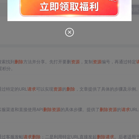
发表回
搜索找到
删除
方法并分享。先打开要删
资源
，复制
资源
编号，再通过特定
置积分。
过特定的URL
请求
可以实现
资源
的
删除
，文章提供了具体的步骤及示例
服渠道和直接使用API
删除
资源
的具体步骤。提供了
删除
资源
的
请求
UR
通过客服发帖
请求
删除
；二是利用特定URL直接发起
删除
请求
。后者适用