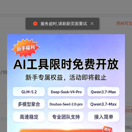
用AI写
服务超时,请刷新页面重试
5/10203825
转发到动态
举报
写回
切换为时间