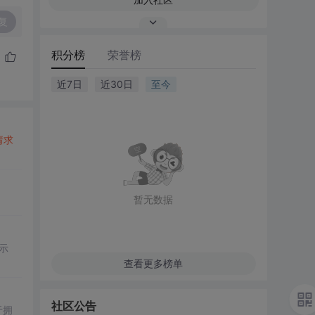
复
积分榜
荣誉榜
近7日
近30日
至今
请求
暂无数据
。
L示
查看更多榜单
社区公告
于拥