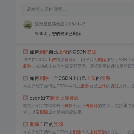
请发表友善的回复…
满天星星满天星
2018-01-13
经查询，您的资源已删除
如何
删除
自己
上传
的CSDN
资源
博主在CSDN
上传
错误
资源
后，因平台无
删除
服务，经网上
删除
，成功或失败有对应界面显示，还提到可借此法重新设
如何
删除
一个CSDN上自己
上传
的
资源
本文介绍了如何在CSDN网站上
删除
自己
上传
的
资源
文件。通
csdn如何
删除
上传
资源
本文介绍了在CSDN上
删除
个人
上传
资源
的方法，包括通过客
例，以及
删除
成功后的响应结果。
删除
自己的
资源
本文介绍了两种在CSDN上
删除
个人
上传
资源
的方法：一是