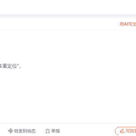
用AI写
多重定位”。
转发到动态
举报
写回