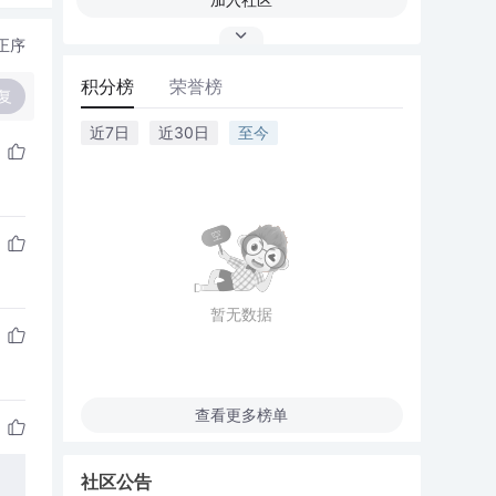
正序
积分榜
荣誉榜
复
近7日
近30日
至今
暂无数据
查看更多榜单
社区公告