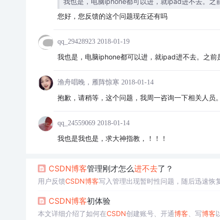
我也是，电脑iphone都可以进，就ipad进不去。
您好，您反馈的这个问题现在还有吗
qq_29428923
2018-01-19
我也是，电脑iphone都可以进，就ipad进不去。之
渔舟唱晚，雁阵惊寒
2018-01-14
抱歉，请稍等，这个问题，我周一咨询一下相关人员
qq_24559069
2018-01-14
我也是我也是，求大神指教，！！！
CSDN
博客
管理刚才怎么
进不去
了？
用户反馈
CSDN
博客
写入管理出现暂时性问题，随后迅速恢
CSDN
博客
初体验
本文详细介绍了如何在
CSDN
创建账号、开通
博客
、写
博客