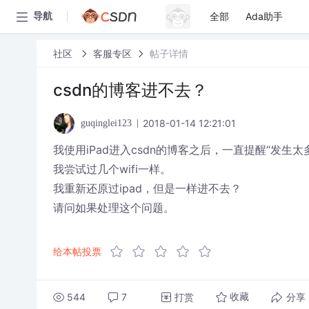
全部
Ada助手
导航
社区
客服专区
帖子详情
csdn的博客进不去？
2018-01-14 12:21:01
guqinglei123
我使用iPad进入csdn的博客之后，一直提醒“发生太
我尝试过几个wifi一样。
我重新还原过ipad，但是一样进不去？
请问如果处理这个问题。
给本帖投票
544
7
打赏
分享
收藏