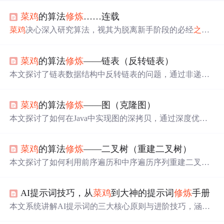
菜鸡
的算法
修炼
……连载
菜鸡
决心深入研究算法，视其为脱离新手阶段的必经
之路
。在大佬的指导下，他将从分析典型题目开始，追溯算法
原理，并归纳使用场景，期望在曲折的
修炼
过程中获得成
菜鸡
的算法
修炼
——链表（反转链表）
长。
本文探讨了链表数据结构中反转链表的问题，通过非递归
和递归两种方法实现了链表的反转，详细解析了每种方法
的思路与实现过程。
菜鸡
的算法
修炼
——图（克隆图）
本文探讨了如何在Java中实现图的深拷贝，通过深度优先
搜索(DFS)和广度优先搜索(BFS)两种方法，详细解析了算
法原理与代码实现过程。
菜鸡
的算法
修炼
——二叉树（重建二叉树）
本文探讨了如何利用前序遍历和中序遍历序列重建二叉树
的方法，详细解析了二叉树的四种遍历方式及其背后的递
归思想，通过Java代码实现了二叉树的重建。
AI提示词技巧，从
菜鸡
到大神的提示词
修炼
手册
本文系统讲解AI提示词的三大核心原则与进阶技巧，涵盖
具体化、结构化、示例引导、角色扮演、思维链等关键技