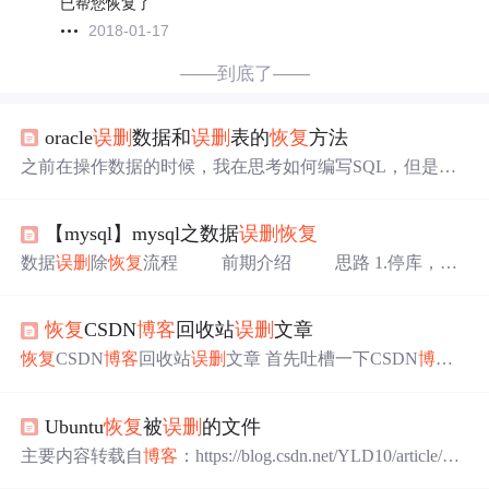
已帮您恢复了
2018-01-17
——到底了——
oracle
误删
数据和
误删
表的
恢复
方法
之前在操作数据的时候，我在思考如何编写SQL，但是不
小心按下了F8执行了drop语句，不小心删除了表，不过之
后被我
恢复
了，但是之后我又不小心删错了表数据，虽然
【mysql】mysql之数据
误删
恢复
很快
恢复
了，但是我也找了几篇
博客
对比，虽然都是发生
开发环境，但是找起来也很麻烦，因为以前都没有发生过
数据
误删
除
恢复
流程 前期介绍 思路 1.停库，避
这种情况，经过这两次的遭遇，我打算做一下总结，有备
免二次伤害 2.创建新库 3.倒入前一天的全备 4.通过binlog找
无患嘛。 备注：以下的方法仅仅适用于oracle数据库，其
到前一天23：00到第二天10点之间的数据 5.导入找到的新
他数据库不适用 首先说
误删
数据，因为oracle数据库有闪
恢复
CSDN
博客
回收站
误删
文章
数据 6.
恢复
业务（A和B两种方式，按照实际环境选取其一
回功能，所以有两种方案解决此问题： 一、
误删
数据根据
方式即可） a.直接使用临时库顶替原生产库，前端应用割
恢复
CSDN
博客
回收站
误删
文章 首先吐槽一下CSDN
博客
时间来
恢复
删除前的数据：
接到新库（数据量特别大的时候） b.将
误删
除的表单独导
回收站的设置，竟然没有提供
恢复
按钮解决用户的误操作
出，然后导入到原生 环境模拟 环境准备
问题，用户体验确实不好。 下面以我个人经历提供一种
恢
故障重现 故障
恢复
（A方案） 故障
恢复
Ubuntu
恢复
被
误删
的文件
复
CSDN
博客
回收站
误删
文章的办法作为参考。 解决途径
（B方案）
向管理员
求
助（个人感觉麻烦） 进入CSDN>CSDN论坛>
主要内容转载自
博客
：https://blog.csdn.net/YLD10/article/det
站务专区>客服专区 发帖向管理员
求
助，如下图： 利用网
ails/80241160 写在前面，该方法只能用于
误删
的文件，若