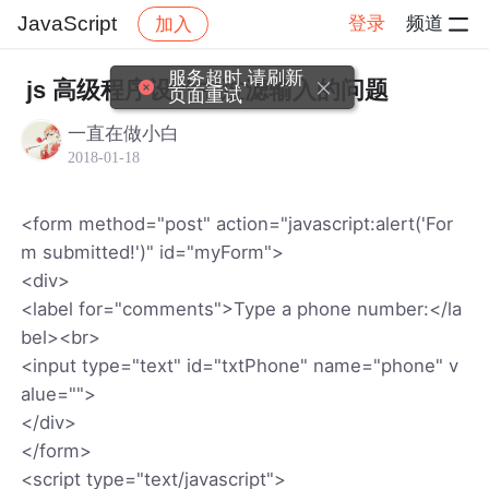
JavaScript
登录
频道
加入
帖子详情
社区
JavaScript
服务超时,请刷新
js 高级程序设计中过滤输入的问题
页面重试
一直在做小白
2018-01-18
<form method="post" action="javascript:alert('For
m submitted!')" id="myForm">
<div>
<label for="comments">Type a phone number:</la
bel><br>
<input type="text" id="txtPhone" name="phone" v
alue="">
</div>
</form>
<script type="text/javascript">