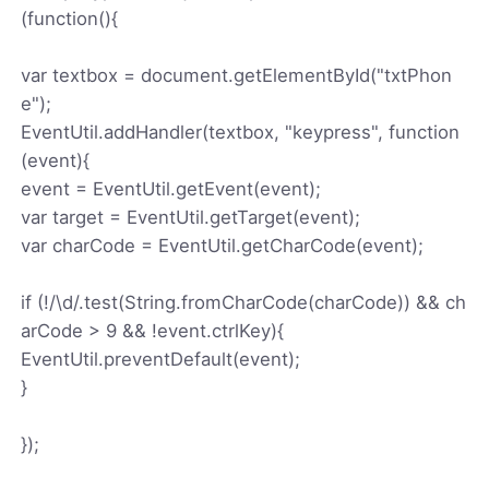
(function(){
var textbox = document.getElementById("txtPhon
e");
EventUtil.addHandler(textbox, "keypress", function
(event){
event = EventUtil.getEvent(event);
var target = EventUtil.getTarget(event);
var charCode = EventUtil.getCharCode(event);
if (!/\d/.test(String.fromCharCode(charCode)) && ch
arCode > 9 && !event.ctrlKey){
EventUtil.preventDefault(event);
}
});