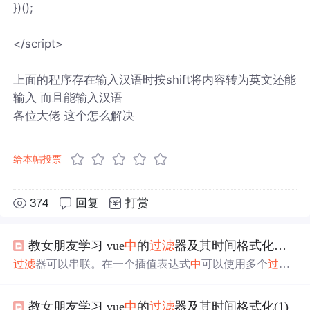
})();
</script>
上面的程序存在输入汉语时按shift将内容转为英文还能
输入 而且能输入汉语
各位大佬 这个怎么解决
给本帖投票
374
回复
打赏
教女朋友学习 vue
中
的
过滤
器及其时间格式化，前端h5开发
过滤
器可以串联。在一个插值表达式
中
可以使用多个
过滤
器，
过滤
器之间用管道符隔开，
过滤
器从左到右的顺序进
行执行。在这个例子
中
，filterA被定义为接收单个参数的
过
教女朋友学习 vue
中
的
过滤
器及其时间格式化(1)
滤
器函数，表达式message的值将作为参数传入到函数
中
。