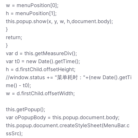
w = menuPosition[0];
h = menuPosition[1];
this.popup.show(x, y, w, h,document.body);
}
return;
}
var d = this.getMeasureDiv();
var t0 = new Date().getTime();
h = d.firstChild.offsetHeight;
//window.status += "菜单耗时："+(new Date().getTi
me() - t0);
w = d.firstChild.offsetWidth;
this.getPopup();
var oPopupBody = this.popup.document.body;
this.popup.document.createStyleSheet(MenuBar.c
ssSrc);