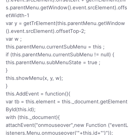
s.parentMenu.getWindow().event.srcElement).offs
etWidth-1
var y = getTrElement(this.parentMenu.getWindow
().event.srcElement).offsetTop-2;
var w ;
this.parentMenu.currentSubMenu = this ;
if (this.parentMenu.currentSubMenu != null) {
this.parentMenu.subMenuState = true ;
}
this.showMenu(x, y, w);
}
this.AddEvent = function(){
var tb = this.element = this._document.getElement
ById(this.id);
with (this._document){
attachEvent("onmouseover",new Function ("eventL
isteners.Menu.onmouseover('"+this.id+"')"));