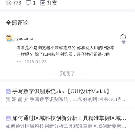
773
1
打赏
全部评论
yaotomo
赞
看看是不是浏览器不兼容造成的 你和别人用的IE版本
一样吗？ 除了IE内核的浏览器，兼容性问题很少的
2018-01-23
——到底了——
手写数字识别系统.doc【GUI设计Matlab】
资 源 简 介 手写数字识别系统，非常好的啊!带有GUI界
面，使用方便! 详 情 说 明 用这个手写数字识别系统，你可
以轻松地识别手写数字。这个系统不仅功能强大，而且还
如何通过区域科技创新分析工具精准掌握区域创新要素分布与产业链融合现状？.docx
带有直观的图形用户界面（GUI），非常容易使用。你只
需要将手写数字输入系统，它将立即给出准确的识别结
如何通过区域科技创新分析工具精准掌握区域创新要素分
果。这个系统可以在各种场景中使用，无论是学校、工作
布与产业链融合现状？