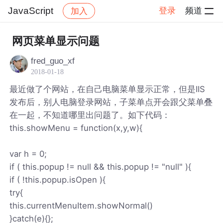
JavaScript
登录
频道
加入
帖子详情
社区
JavaScript
网页菜单显示问题
fred_guo_xf
2018-01-18
最近做了个网站，在自己电脑菜单显示正常，但是IIS
发布后，别人电脑登录网站，子菜单点开会跟父菜单叠
在一起，不知道哪里出问题了。如下代码：
this.showMenu = function(x,y,w){
var h = 0;
if ( this.popup != null && this.popup != "null" ){
if ( !this.popup.isOpen ){
try{
this.currentMenuItem.showNormal()
}catch(e){};