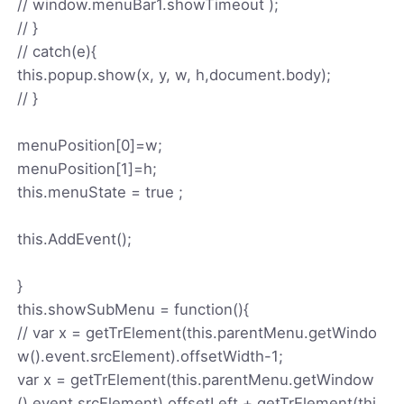
// window.menuBar1.showTimeout );
// }
// catch(e){
this.popup.show(x, y, w, h,document.body);
// }
menuPosition[0]=w;
menuPosition[1]=h;
this.menuState = true ;
this.AddEvent();
}
this.showSubMenu = function(){
// var x = getTrElement(this.parentMenu.getWindo
w().event.srcElement).offsetWidth-1;
var x = getTrElement(this.parentMenu.getWindow
().event.srcElement).offsetLeft + getTrElement(thi