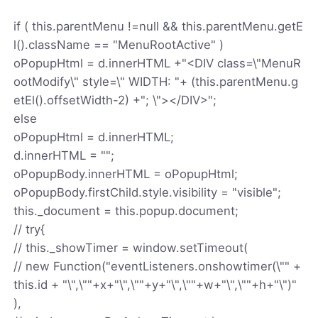
if ( this.parentMenu !=null && this.parentMenu.getE
l().className == "MenuRootActive" )
oPopupHtml = d.innerHTML +"<DIV class=\"MenuR
ootModify\" style=\" WIDTH: "+ (this.parentMenu.g
etEl().offsetWidth-2) +"; \"></DIV>";
else
oPopupHtml = d.innerHTML;
d.innerHTML = "";
oPopupBody.innerHTML = oPopupHtml;
oPopupBody.firstChild.style.visibility = "visible";
this._document = this.popup.document;
// try{
// this._showTimer = window.setTimeout(
// new Function("eventListeners.onshowtimer(\"" +
this.id + "\",\""+x+"\",\""+y+"\",\""+w+"\",\""+h+"\")"
),