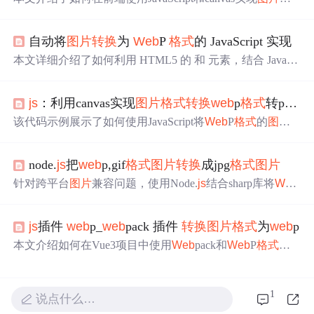
式
转换
，包括
web
p、png和jpeg。通过input上传
图片
，利用
FileReader、canvas的toDataURL方法以及
转换
函数，可以
自动将
图片
转换
为
Web
P
格式
的 JavaScript 实现
在网页上直接预览和保存不同
格式
的
图片
。建议在Chrome
浏览器中运行此功能，因为
web
kit内核支持image/
web
p
格
本文详细介绍了如何利用 HTML5 的 和 元素，结合 JavaSc
式
。
ript，将
图片
转换
为
Web
P
格式
，以提高网页加载速度和图
像质量。文章还提供了兼容性检查的示例代码，确保在不
js
：利用canvas实现
图片
格式
转换
web
p
格式
转png
格
支持
Web
P 的浏览器中也能正常工作。
该代码示例展示了如何使用JavaScript将
Web
P
格式
的
图片
转换
为PNG并允许用户下载。通过创建新的Image对象，设
置crossOrigin属性以解决跨域问题，然后在onload事件中利
node.
js
把
web
p,gif
格式
图片
转换
成jpg
格式
图片
用canvas进行绘制和
转换
为base64数据URL，最后实现
图片
的下载。
针对跨平台
图片
兼容问题，使用Node.
js
结合sharp库将
Web
P和GIF
格式
图片
转换
为JPG
格式
，设置质量为0.8，提升多
设备兼容性，并支持上传至阿里云存储。
js
插件
web
p_
web
pack 插件
转换
图片
格式
为
web
p
本文介绍如何在Vue3项目中使用
Web
pack和
Web
P
格式
来
优化
图片
资源，通过自定义插件实现
图片
的自动
转换
和压
缩，显著减少
图片
体积。
1
说点什么…