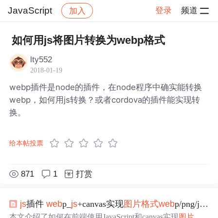
JavaScript
登录
频道
加入
帖子详情
社区
JavaScript
如何用js将图片转换为webp格式
lty552
2018-01-19
webp插件是node的插件，在node程序中确实能转换
webp，如何用js转换？或者cordova的插件能实现转
换。
给本帖投票
871
1
打赏
js
插件
web
p_
js
+canvas实现
图片
格式
web
p/png/jpeg在线
本文介绍了如何在前端使用JavaScript和canvas实现
图片
格