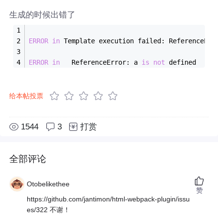
生成的时候出错了
ERROR
in
 Template execution failed: ReferenceErr
ERROR
in
   ReferenceError: a 
is
not
 defined
给本帖投票
1544
3
打赏
全部评论
Otobelikethee
赞
https://github.com/jantimon/html-webpack-plugin/issu
es/322 不谢！