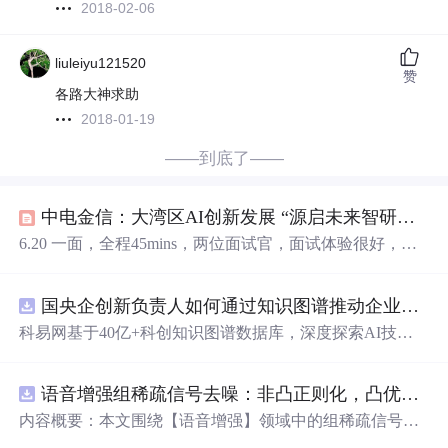
2018-02-06
liuleiyu121520
赞
各路大神求助
2018-01-19
——到底了——
中电金信：大湾区AI创新发展 “源启未来智研荟”在横琴召开
6.20 一面，全程45mins，两位面试官，面试体验很好，氛
围轻松，无八股1、自我介绍2、项目介绍。#正在实习的
你，在做dirty work吗# 没感觉有什么dirty work，还是学到
国央企创新负责人如何通过知识图谱推动企业技术创新与外部资源高效对接？.docx
了很多平时读。本人211硕，专业是控制科学与工程，想了
解下航天7院的待遇和加班情况怎么样？还有7院7部跟7院
科易网基于40亿+科创知识图谱数据库，深度探索AI技术
的几个。#华为求职进展汇总# 进行了三轮技术面，因为一
在技术转移、成果转化、技术经纪、知识产权、产业创
二轮定级不一样，三轮都已结束并通过，但是现在又多了
新、科技招商等垂直领域的多样化应用场景，研究科技创
一个。这个时间了突然接到byd的，byd现在网上恶评太多
语音增强组稀疏信号去噪：非凸正则化，凸优化研究（Matlab代码实现）
新领域的AI+数智化解决方案，推动科技创新与产业创新
了，但是我能得到的offer各有各的不好，还是决定。
智能化发展。
内容概要：本文围绕【语音增强】领域中的组稀疏信号去
噪问题展开研究，提出了一种结合非凸正则化与凸优化理