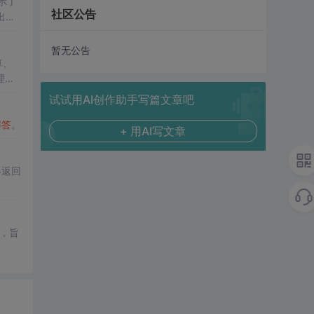
示了
社区公告
出的
暂无公告
算、
理解
试试用AI创作助手写篇文章吧
解答
。
+ 用AI写文章
终返回
，旨