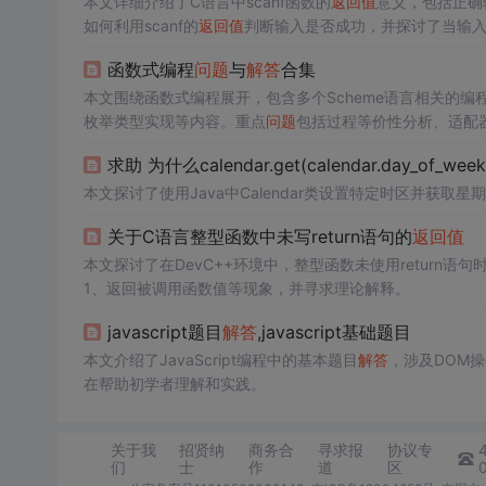
本文详细介绍了C语言中scanf函数的
返回值
意义，包括正确
如何利用scanf的
返回值
判断输入是否成功，并探讨了当输
字符数，并讨论了使用~运算符检查scanf
返回值
的常见编程
函数式编程
问题
与
解答
合集
本文围绕函数式编程展开，包含多个Scheme语言相关的编
枚举类型实现等内容。重点
问题
包括过程等价性分析、适配
函数式编程思想与实践技巧。
求助 为什么calendar.get(calendar.day_of_wee
本文探讨了使用Java中Calendar类设置特定时区并获取星
关于C语言整型函数中未写return语句的
返回值
本文探讨了在DevC++环境中，整型函数未使用return语句
1、返回被调用函数值等现象，并寻求理论解释。
javascript题目
解答
,javascript基础题目
本文介绍了JavaScript编程中的基本题目
解答
，涉及DOM
在帮助初学者理解和实践。
关于我
招贤纳
商务合
寻求报
协议专
们
士
作
道
区