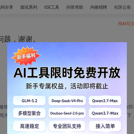
代码分享
面试系列
IDE工具
问答求助
内推招聘
社区公告
用AI写
问题，谢谢。
修饰符不一样都可以，然而，构造器的修饰符和返回值的修饰符
行。我也看不懂return ()x;这种，请求各位大神解答一下