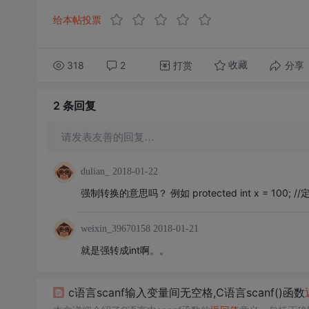
给本帖投票
318
2
打赏
分享
收藏
2 条
回复
请发表友善的回复…
dulian_
2018-01-22
强制转换的意思吗？ 例如 protected int x = 100; //定
weixin_39670158
2018-01-21
就是强转成int啊。。
c语言scanf输入变量间无空格,C语言scanf()函数