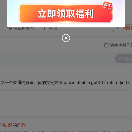
转发到动态
举报
写回
切换为时间
发表回
义一个普通的有返回值的实例方法 public double getX() { return (int)x; 
返回值
的
问题