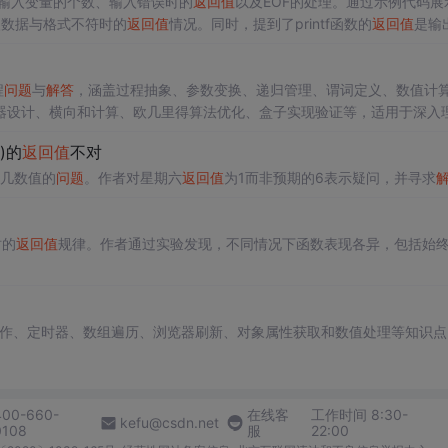
输入变量的个数、输入错误时的
返回值
以及EOF的处理。通过示例代码展
入数据与格式不符时的
返回值
情况。同时，提到了printf函数的
返回值
是输
习惯。
程
问题
与
解答
，涵盖过程抽象、参数变换、递归管理、谓词定义、数值计
器设计、横向和计算、欧几里得算法优化、盒子实现验证等，适用于深入
k)的
返回值
不对
期几数值的
问题
。作者对星期六
返回值
为1而非预期的6表示疑问，并寻求
时的
返回值
规律。作者通过实验发现，不同情况下函数表现各异，包括始
操作、定时器、数组遍历、浏览器刷新、对象属性获取和数值处理等知识点
400-660-
在线客
工作时间 8:30-
kefu@csdn.net
0108
服
22:00