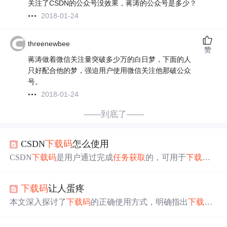
关注了CSDN的公众号没效果，蒋涛的公众号是多少？
2018-01-24
threenewbee
赞
蒋涛做着微信关注量突破多少万的白日梦，下面的人
只好配合他的梦，强迫用户使用微信关注他那破公众
号。
2018-01-24
——到底了——
CSDN
下载
码
怎么使用
CSDN
下载
码
是用户通过完成
任务
获取
的，可用于
下载
站
内资源，但仅限于
免费资源
。积分系统则通过发布文章、
评论等互动方式积累，影响博客等级。积分规则包括发布
下载
码
让人蛋疼
原创、转载文章、评论、文章被评论和投票等，同时存在
扣分机制。了解这些规则能更好地利用CSDN平台。
本文深入探讨了
下载
码
的正确使用方式，明确指出
下载
码
仅适用于无需积分的资源
下载
，对于需要积分的资源，即
便获得
下载
码
也无法实现
下载
，作者通过个人经历强调了