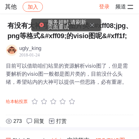
其他
登录
频道
加入
帖子详情
社区
其他
服务超时,请刷新
有没有大神可以解析图片类&#xff08;jpg、
页面重试
png等格式&#xff09;的visio图呢&#xff1f;
ugly_king
2018-01-24
目前可以借助咱们站里的资源解析visio图了，但是需
要解析的visio图一般都是图片类的，目前没什么头
绪，希望站内的大神可以提供一些思路，必有重谢。
给本帖投票
273
回复
打赏