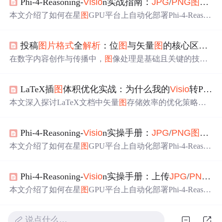
Phi-4-Reasoning-
Visio
n实战指南：
JPG
/
PNG
图
文输
本文介绍了如何在星
图
GPU平台上自动化部署Phi-4-Reason
ing-
Visio
n镜像，实现高效的
图
文多模态推理。该工具专为
双卡RTX 4090环境优化，支持
JPG
/
PNG
图
片
输入，适用
投稿
图
片
格式
全
解析
：位
图
与矢量
图
的核心区别与实战选择
于复杂视觉推理任务，如场景分析、人物动作识别等，显
著提升AI推理效率。
在数字内容创作与传播中，
图
像处理是基础且关键的技术
环节。其核心原理在于理解位
图
与矢量
图
两种根本不同的
图
像构成方式：位
图
由像素点阵组成，其质量受限于固定
LaTeX插
图
体积优化实战：为什么我的
Visio
转PDF比
分辨率，放大易失真；而矢量
图
则基于数学公式描述
图
形，可无损缩放。掌握这一原理，对于内容创作者而言具
本文深入探讨LaTeX文档中矢量
图
存储效率的优化策略，
有重要的技术价值，它直接决定了
图
片
在不同媒介（如网
通过对比
Visio
转PDF与
PNG
的体积差异，揭示矢量
图
在学
络平台、印刷品）上的最终呈现质量与文件效率。在实际
术出版中的优势。文章详细
解析
了
Visio
导出PDF的问题、
应用场景中，例如文章投稿、UI设计、数据可视化等，需
Phi-4-Reasoning-
Visio
n实操手册：
JPG
/
PNG
图
文输
SVG作为中间
格式
的价值，以及Inkscape转换技巧，帮助研
要根据
图
片
内容（如摄影照片、Logo
图
标、数据
图
表）和
究者显著提升LaTeX编译效率和工作流程。
本文介绍了如何在星
图
GPU平台上自动化部署Phi-4-Reason
发布平台要求，精准选择
JPG
、
PNG
或SVG、PDF等
格式
ing-
Visio
n镜像，实现多模态
图
文分析与推理功能。该工具
专为双卡RTX 4090环境优化，支持
JPG
/
PNG
图
片
上传与
Phi-4-Reasoning-
Visio
n实操手册：上传
JPG
/
PNG
图
文本问题输入，可自动封装多模态数据并输出精准分析结
果，适用于电商商品识别、智能客服等场景。
本文介绍了如何在星
图
GPU平台上自动化部署Phi-4-Reason
ing-
Visio
n镜像，实现高效的多模态
图
像分析功能。该工具
支持上传
JPG
/
PNG
图
片
并结合英文提问进行深度推理，适
说点什么…
用于电商产品识别、医学影像分析等场景，通过15B参数