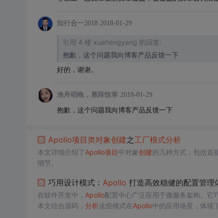
知行合一2018
2018-01-29
引用 4 楼 xuehengyang 的回复:
抱歉，这个问题我向博客产品反馈一下
好的，谢谢。
渔舟唱晚，雁阵惊寒
2018-01-29
抱歉，这个问题我向博客产品反馈一下
Apollo
项目
类对象
创建
之
工厂模式
分析
本文详细介绍了
Apollo
项目
中对象
创建
的几种方式，包括直
细节。
巧用设计模式：
Apollo
打造高效稳健的配置管理
在软件开发中，
Apollo
配置中心广泛应用于微服务架构。它
本文结合源码，
分析
这些模式在
Apollo
中的应用场景，体现