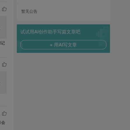
暂无公告
文
试试用AI创作助手写篇文章吧
都记
+ 用AI写文章
文
章会