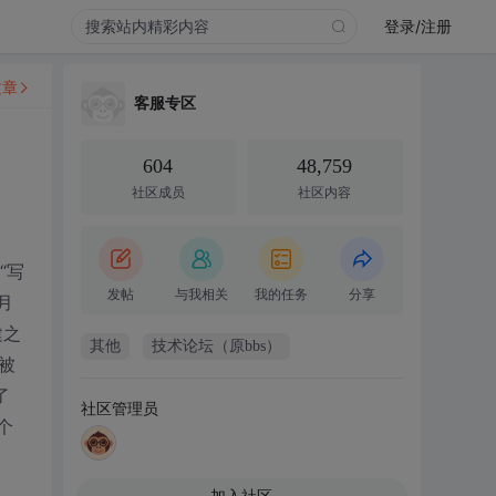
登录/注册
文章
客服专区
604
48,759
社区成员
社区内容
“写
发帖
与我相关
我的任务
分享
月
建之
其他
技术论坛（原bbs）
被
了
社区管理员
个
加入社区