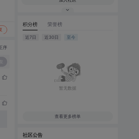
积分榜
荣誉榜
复
近7日
近30日
至今
正序
复
暂无数据
查看更多榜单
社区公告