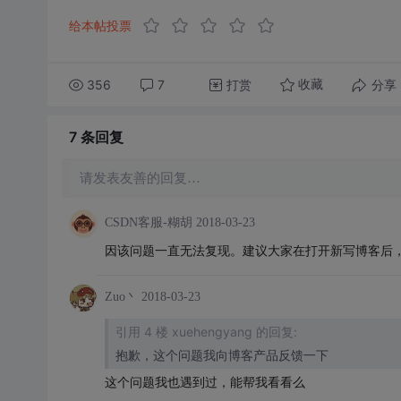
给本帖投票
356
7
打赏
分享
收藏
7 条
回复
请发表友善的回复…
CSDN客服-糊胡
2018-03-23
因该问题一直无法复现。建议大家在打开新写博客后
Zuo丶
2018-03-23
引用 4 楼 xuehengyang 的回复:
抱歉，这个问题我向博客产品反馈一下
这个问题我也遇到过，能帮我看看么