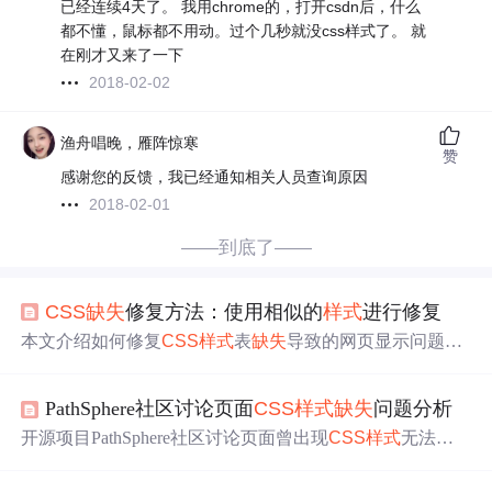
已经连续4天了。 我用chrome的，打开csdn后，什么
都不懂，鼠标都不用动。过个几秒就没css样式了。 就
在刚才又来了一下
2018-02-02
渔舟唱晚，雁阵惊寒
赞
感谢您的反馈，我已经通知相关人员查询原因
2018-02-01
——到底了——
CSS
缺失
修复方法：使用相似的
样式
进行修复
本文介绍如何修复
CSS
样式
表
缺失
导致的网页显示问题。
通过使用相似的
样式
，可以重新定义元素的
样式
，例如修
改标题元素的字体大小、颜色和对齐方式，以恢复正常显
PathSphere社区讨论页面
CSS
样式
缺失
问题分析
示。这种方法在前端开发中可用于快速解决
CSS
样式
故
障。
开源项目PathSphere社区讨论页面曾出现
CSS
样式
无法正
常加载问题，页面呈现无
样式
纯文本状态。本文分析了问
题现象，指出可能是文件路径错误、缓存、权限设置等原