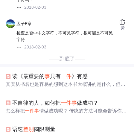
2018-02-03
孟子E章
赞
检查是否中中文字符，不可见字符，很可能是不可见
字符
2018-02-03
——到底了——
读《最重要的
事
只有
一件
》有感
其实从书名也是容易的想到这本书大概讲的是什么，但是
在细节和个人感悟方面，绝对是略有不同，一千个人眼里
有一千个哈姆雷特。其中也肯定不乏很多人并不认同书中
不自律的人，如何把
一件
事
做成功？
所阐述的道理。但是怎么说呢，写书的人写书实际上也是
想给志同道合的的人看的。有意见不急着反驳，应该是在
怎么样把
一件
事
情做成功呢？ 传统的方法可能会告诉你：
交流中得到最合适的答案。 ...............
你首先要有一个目标，目标要明确，可量化，要遵循 SMA
RT 原则；然后再把目标拆成一个个小目标，先实现一个小
语速
差别
阈限测量
目标，再实现一个小目标，就这样拾级往上…… 比如：我