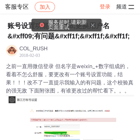
客服专区
登录
频道
加入
帖子详情
社区
客服专区
服务超时,请刷新
账号设置功能&#xff08;更换用户名
页面重试
&#xff09;有问题&#xff1f;&#xff1f;&#xff1f;
COL_RUSH
2018-02-03
之前一直用微信登录 但名字是weixin_+数字组成的，
看着不怎么舒服，要更改有一个账号设置功能，结
果！！！改不了一直提示我输入的有问题，这个校验真
的强无敌 下面附张图，有谁更改过的帮忙看下。。。