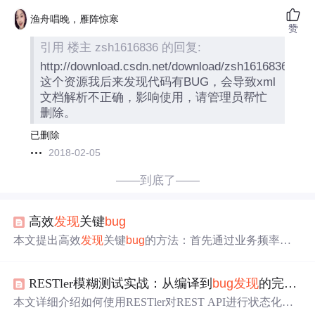
渔舟唱晚，雁阵惊寒
赞
引用 楼主 zsh1616836 的回复:
http://download.csdn.net/download/zsh1616836/94
这个资源我后来发现代码有BUG，会导致xml
文档解析不正确，影响使用，请管理员帮忙
删除。
已删除
2018-02-05
——到底了——
高效
发现
关键
bug
本文提出高效
发现
关键
bug
的方法：首先通过业务频率与
影响程度锁定高风险区域，识别显性和隐性关键路径；然
后结合用户真实场景和技术实现设计针对性测试用例；最
RESTler模糊测试实战：从编译到
bug
发现
的完整流程
后利用思维导图、自动化和历史
bug
复盘等工具减少遗
漏，提升测试有效性。
本文详细介绍如何使用RESTler对REST API进行状态化模