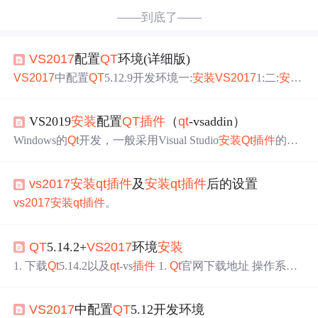
——到底了——
VS2017
配置
QT
环境(详细版)
VS2017
中配置
QT
5.12.9开发环境一:
安装
VS2017
1:二:
安装
Qt
5.12.9三.在
VS2017
中配置四.在
VS2017
中创建
QT
工程
一:
安装
VS2017
微软官网下载地址： https://visualstudio.mic
VS2019
安装
配置
QT
插件
（
qt
-vsaddin）
rosoft.com/zh-hans/vs/older-downloads/ 蓝奏云下载地址：http
s://wwa.lanzoui.com/ifroLq5dhqh密码:2017 1: 二:
安装
Qt
5.12.
Windows的
Qt
开发，一般采用Visual Studio
安装
Qt
插件
的方
9 三.在
VS2017
中配置 四.在
VS2017
中创建
QT
工
法开发
Qt
程序，毕竟VS开发工具还是比
Qt
Creator开发工具
强大、好用的多。本教程采用VS2019
安装
配置
Qt
插件
（
qt
-
vs2017
安装
qt
插件
及
安装
qt
插件
后的设置
vsaddin-msvc2019-2.6.0.vsix），默认已经
安装
了VS2019
（已
安装
“MSVC V141-VS 2017 C++ x64/x86 生成…”选
vs2017
安装
qt
插件
。
项）和
Qt
5.14（已
安装
“msvc2017 32-bit”和“msvc2017 64-bi
t”选项）。
QT
5.14.2+
VS2017
环境
安装
1. 下载
Qt
5.14.2以及
qt
-vs
插件
1.
Qt
官网下载地址 操作系统
是win10企业版，在目录
qt
下找到程序
qt
-opensource-window
s-x86-5.14.2.exe，在目录vsaddin下找到程序
qt
-vsaddin-msvc
VS2017
中配置
QT
5.12开发环境
2017-2.4.3.vsix，下载到本地电脑上。 2.
安装
QT
以及
插件