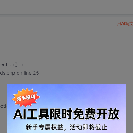
用AI写
ection() in
s.php on line 25
tion()