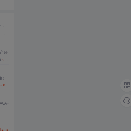
才可
产环
署
lara
.
t）
Lara
Lara