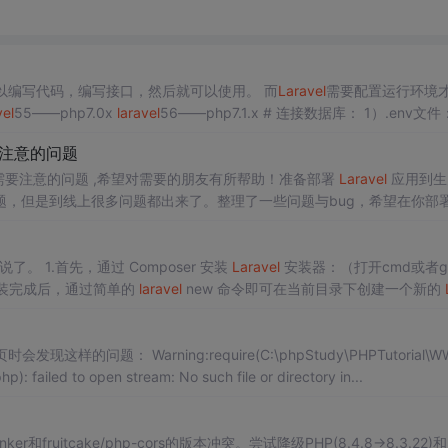
- 开发环境：Nginx+MySQL+PHP7.x - 使用TP5.1直接就可以编写代码，编写接口，然后就可以使用。 而
Laravel
需要配置运行环境
vel
55——php7.0x
laravel
56——php7.1.x # 连接数据库： 1）.env文件： DB
注意的问题
到线上需要注意的问题 ,希望对需要的朋友有所帮助！准备部署
Laravel
应用到生
，但是到线上很多问题都出来了。整理了一些问题与bug，希望在你部
出现任何问题，那就再再好不过了。首先，我们再做调试的时候，请先开..
前提，本地得安装Composer，不会安装的baidu，这里就不说了。 1.首先，通过 Composer 安装
Laravel
安装器：（打开cmd或者gi
taller" 2.安装完成后，通过简单的
laravel
new 命令即可在当前目录下创建一个新的
y
laravel
的新应用，且包含所有
Laravel
依赖。该安装
(C:\phpStudy\PHPTutorial\WWW\t
ge\backstage\public/../vendor/aut oload.php): failed to open stream: No such file or directory in...
tinker和fruitcake/php-cors的版本冲突。尝试降级PHP(8.4.8→8.3.22)和