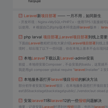
haojiujie
Laravel
新
项目部署
—— 一月不用，如同新生
以使用。 # 根据自己的php版本环境选择
laravel
版本：
lara
_CONNECTION=mysql DB...
php larval
项目部署
,
Laravel
项目部署
到线上需要
下面由
Laravel
教程栏目给大家介绍
Laravel
项目部署
境时，却出现了以下一些问题，你在本地上基本不会出现问题
vel
项目的时候，如果出现类似问题，可以用得到吧! 部署不
本地
Laravel
下载以及
Laravel
-admin安装
我是用git composer global require "
laravel
/ins
vel
应用，例如，
laravel
new my
laravel
将会创建一个名为m
本地服务器打开
laravel
项目
报错
的解决方法
部分初学者安装完
laravel
项目，在本地服务器想打开项目首页时会发现这样的问题： Warning:require
est\BSbacksta
安装
laravel
11和
laravel
12的一些
报错
问题解决
摘要：记录安装
Laravel
时遇到的
报错
问题，包括与
laravel
/