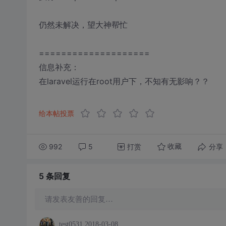
仍然未解决，望大神帮忙
====================
信息补充：
在laravel运行在root用户下，不知有无影响？？
给本帖投票
992
5
打赏
分享
收藏
5 条
回复
请发表友善的回复…
test0531
2018-03-08