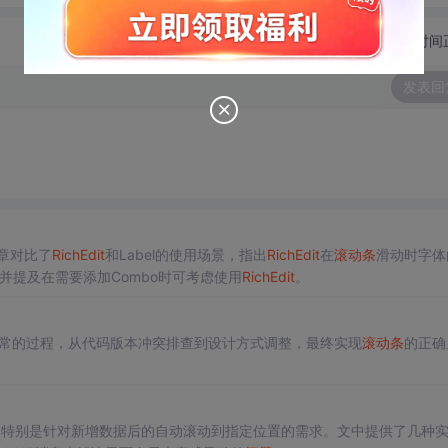
切换为时间
发表回
文章对比了
Rich
Edit
和Label的使用场景，指出
Rich
Edit
在
滚动条
滑动时字体
，并提及在需要添加Combo时可考虑使用
Rich
Edit
。
常的过程，从代码版本冲突排查到设计方式调整，最终实现
滚动条
的正确
，特别是针对新增数据后的自动滚动到指定位置的需求。文中提供了几种