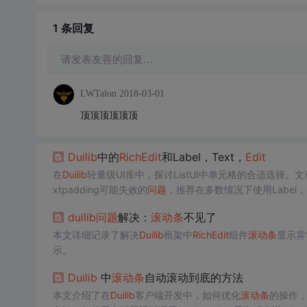
1 条
回复
请发表友善的回复…
LWTalon
2018-03-01
顶顶顶顶顶顶
Duilib
中的
Rich
Edit
和Label，Text，
Edit
在
Duilib
轻量级UI库中，探讨ListUI中单元格的合适选择。
xtpadding可能失效的
问题
，推荐在多数情况下使用Label
duilib
问题
解决：
滚动条
不见了
本文详细记录了解决
Duilib
框架中
Rich
Edit
组件
滚动条
显示异
示。
Duilib
中
滚动条
自动滚动到底的方法
本文介绍了在
Duilib
客户端开发中，如何优化
滚动条
的操作