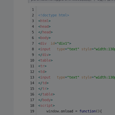
<!doctype html>
<
html
>
<
head
>
</
head
>
<
body
>
<
div
id
=
"div1"
>
<
input
type
=
"text"
style
=
"width:130
</
div
>
<
table
>
<
tr
>
<
td
>
<
input
type
=
"text"
style
=
"width:130
</
td
>
</
tr
>
</
table
>
</
body
>
<
script
>
window
.onload = 
function
(
)
{