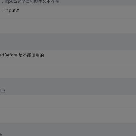
了，input2这个id的控件又不存在
="input2"
ertBefore 是不能使用的
节点
点