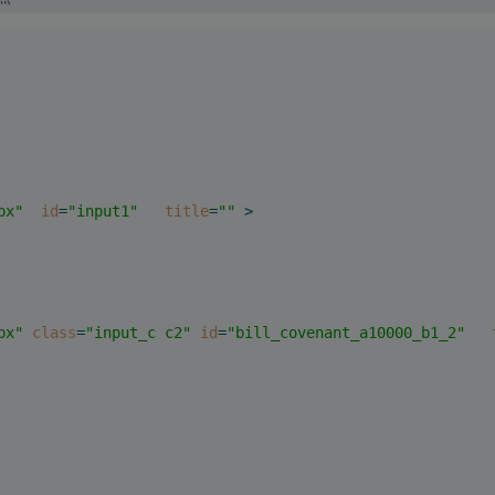
px"
id
=
"input1"
title
=
""
 >
px"
class
=
"input_c c2"
id
=
"bill_covenant_a10000_b1_2"