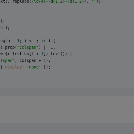
ext().replace(
/\d{4}-\d{1,2}-\d{1,2}/
, 
''
));
w);
th'
);
ength - 
1
; i < l; i++) {
]).prop(
'colspan'
) || 
1
;
== $(firstths[i + 
1
]).text()) {
olspan'
, colspan + 
1
);
({ 
display
: 
'none'
 });