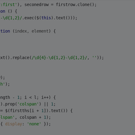
r:first'
), seconedrow = firstrow.clone();
ion
 (
) 
{
}-\d{1,2}/
.exec($(
this
).text()));
ction
 (
index, element
) 
{
ext().replace(
/\d{4}-\d{1,2}-\d{1,2}/
, 
''
));
w);
th'
);
ength - 
1
; i < l; i++) {
]).prop(
'colspan'
) || 
1
;
== $(firstths[i + 
1
]).text()) {
olspan'
, colspan + 
1
);
({ 
display
: 
'none'
 });