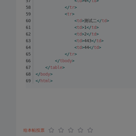
<
td
>
4
</
td
>
</
tr
>
<
tr
>
<
td
>
测试二
</
td
>
<
td
>
1
</
td
>
<
td
>
2
</
td
>
<
td
>
443
</
td
>
<
td
>
44
</
td
>
</
tr
>
</
tbody
>
</
table
>
</
body
>
</
html
>
给本帖投票