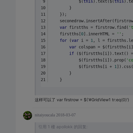
            $(
this
).text($(
this
).t
        }
    });
    seconedrow.insertAfter(firstro
var
 firstths = firstrow.find(
'
    firstths[
0
].innerHTML = 
''
;
for
 (
var
 i = 
1
, l = firstths.l
var
 colspan = $(firstths[i
if
 ($(firstths[i]).text() 
            $(firstths[i]).prop(
'c
            $(firstths[i + 
1
]).css
        }
    }
这样可以了 var firstrow = $('#GridView1 tr:eq(0)')
nitaiyoucala
2018-03-07
引用 1 楼 apollokk 的回复: