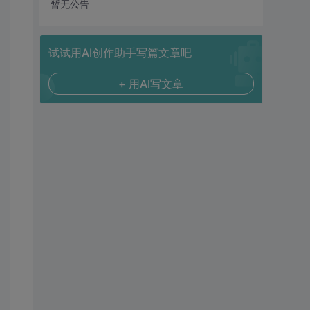
暂无公告
试试用AI创作助手写篇文章吧
+ 用AI写文章