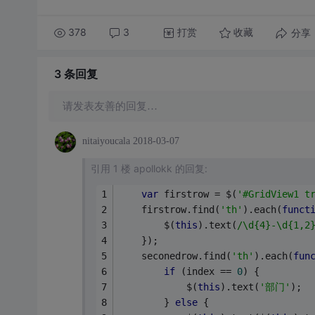
378
3
打赏
分享
收藏
3 条
回复
请发表友善的回复…
nitaiyoucala
2018-03-07
引用 1 楼 apollokk 的回复:
var
 firstrow = $(
'#GridView1 t
    firstrow.find(
'th'
).each(
funct
        $(
this
).text(
/\d{4}-\d{1,2
    });
    seconedrow.find(
'th'
).each(
fun
if
 (index == 
0
) {
            $(
this
).text(
'部门'
);
        } 
else
 {