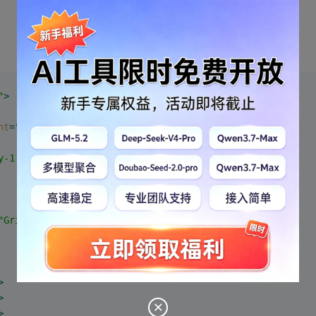
"
>
nt
=
"text/html; charset=utf-8"
 />
y-1.11.2.min.js"
>
</
script
>
"GridView1"
style
=
"border-collapse:collapse;"
>
>
>
>