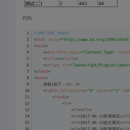
代码：
<!DOCTYPE html>
<
html
xmlns
=
"http://www.w3.org/1999/xhtml
<
head
>
<
meta
http-equiv
=
"Content-Type"
conte
<
title
>
</
title
>
<
script
src
=
"Javascript/Plugins/jquer
</
head
>
<
body
>
    表格1如下：
<
br
 />
<
table
cellspacing
=
"0"
border
=
"1"
id
=
<
tbody
>
<
tr
>
<
th
>
</
th
>
<
th
>
2017-06-13新增测试
</
th
<
th
>
2017-06-13提交测试
</
th
<
th
>
2017-06-14新增测试
</
th