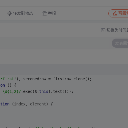
转发到动态
举报
写回
切换为时间
发表回
r:first'
), seconedrow = firstrow.clone();
ion
 (
) 
{
}-\d{1,2}/
.exec($(
this
).text()));
ction
 (
index, element
) 
{