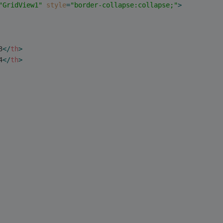
"GridView1"
style
=
"border-collapse:collapse;"
>
3
</
th
>
4
</
th
>