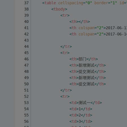
<
table
cellspacing
=
"0"
border
=
"1"
id
=
<
tbody
>
<
tr
>
<
th
>
</
th
>
<
th
colspan
=
"2"
>
2017-06-1
<
th
colspan
=
"2"
>
2017-06-1
</
tr
>
<
tr
>
<
th
>
部门
</
th
>
<
th
>
新增测试
</
th
>
<
th
>
提交测试
</
th
>
<
th
>
新增测试
</
th
>
<
th
>
提交测试
</
th
>
</
tr
>
<
tr
>
<
td
>
测试一
</
td
>
<
td
>
1
</
td
>
<
td
>
2
</
td
>
<
td
>
3
</
td
>