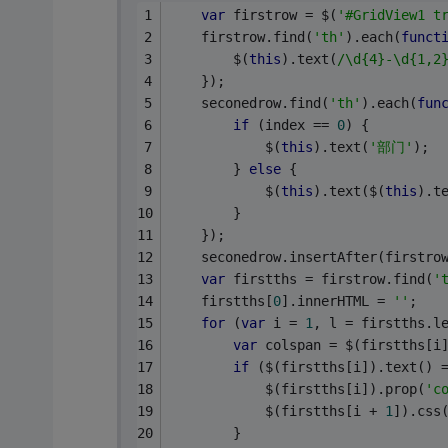
var
 firstrow = $(
'#GridView1 t
    firstrow.find(
'th'
).each(
funct
        $(
this
).text(
/\d{4}-\d{1,2
    });
    seconedrow.find(
'th'
).each(
fun
if
 (index == 
0
) {
            $(
this
).text(
'部门'
);
        } 
else
 {
            $(
this
).text($(
this
).t
        }
    });
    seconedrow.insertAfter(firstro
var
 firstths = firstrow.find(
'
    firstths[
0
].innerHTML = 
''
;
for
 (
var
 i = 
1
, l = firstths.l
var
 colspan = $(firstths[i
if
 ($(firstths[i]).text() 
            $(firstths[i]).prop(
'c
            $(firstths[i + 
1
]).css
        }