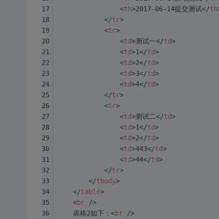
<
th
>
2017-06-14提交测试
</
th
</
tr
>
<
tr
>
<
td
>
测试一
</
td
>
<
td
>
1
</
td
>
<
td
>
2
</
td
>
<
td
>
3
</
td
>
<
td
>
4
</
td
>
</
tr
>
<
tr
>
<
td
>
测试二
</
td
>
<
td
>
1
</
td
>
<
td
>
2
</
td
>
<
td
>
443
</
td
>
<
td
>
44
</
td
>
</
tr
>
</
tbody
>
</
table
>
<
br
 />
    表格2如下：
<
br
 />