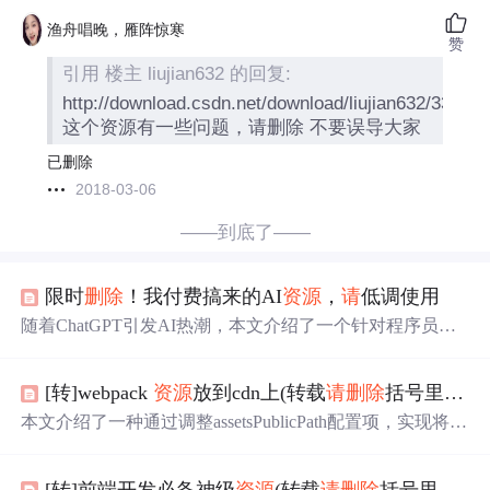
渔舟唱晚，雁阵惊寒
赞
引用 楼主 liujian632 的回复:
http://download.csdn.net/download/liujian632/33620
这个资源有一些问题，请删除 不要误导大家
已删除
2018-03-06
——到底了——
限时
删除
！我付费搞来的AI
资源
，
请
低调使用
随着ChatGPT引发AI热潮，本文介绍了一个针对程序员的
AI大模型学习
资源
包，包含11本畅销电子书、8篇经典论文
和Alpaca模型源码，价值1077元，限时免费领取，助力AI
[转]webpack
资源
放到cdn上(转载
请
删除
括号里的内容)
初学者快速进阶。,
本文介绍了一种通过调整assetsPublicPath配置项，实现将项
目
资源
直接部署到CDN上的方法，此方法可以有效提升网
站
资源
加载速度，降低服务器带宽压力。
[转]前端开发必备神级
资源
(转载
请
删除
括号里的内容)