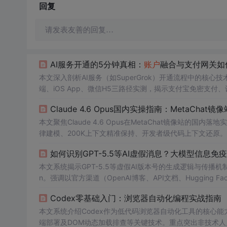
回复
请发表友善的回复…
AI服务开通的5分钟真相：
账户
融合与支付网关如
本文深入剖析AI服务（如SuperGrok）开通流程中的核心
端、iOS App、微信H5三路径实测，揭示支付宝免密支付、
开通耗时压缩至亚秒级就绪。同时指出API Key自动轮换、动
Claude 4.6 Opus国内实操指南：MetaChat
SLA与用户价值路径设计的重要性。
本文聚焦Claude 4.6 Opus在MetaChat镜像站
律建模、200K上下文精准保持、开发者级代码上下文还原
正、temperature调优、token动态预估），并
提供
内容创作
如何识别GPT-5.5等AI虚假消息？大模型信息免
模型在实时数据、确定性计算和主观判断上的能力边界。
本文系统揭示GPT-5.5等虚假AI版本号的生成逻辑与传播机制
n。强调以官方渠道（OpenAI博客、API文档、Hugging
4o的零风险AI工作流：禁用非官方套壳、第三方充值与黑盒
Codex零基础入门：浏览器自动化编程实战指南
能力而非追逐虚构版本。
本文系统介绍Codex作为低代码浏览器自动化工具的核心能力，
端部署及DOM动态加载排查等关键技术。重点突出非技术人