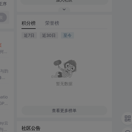
正序
复
积分榜
荣誉榜
近7日
近30日
至今
页
如何将
就绪
义与韵
修
暂无数据
明确
tio
PT-
息甄别
查看更多榜单
ay云
社区公告
与Se