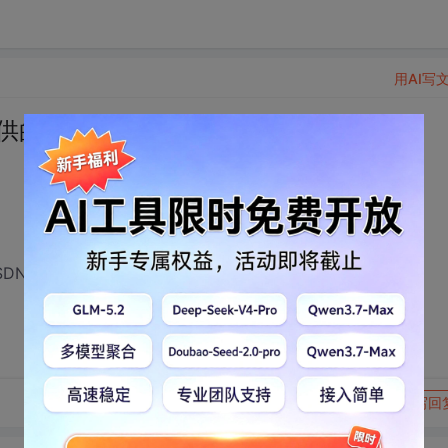
用AI写
供的公众号ID是错的
_Tech.
转发到动态
举报
写回