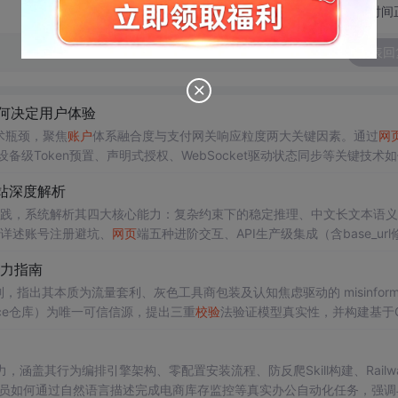
切换为时间
发表回
何决定用户体验
技术瓶颈，聚焦
账户
体系融合度与支付网关响应粒度两大关键因素。通过
网
设备级Token预置、声明式授权、WebSocket驱动状态同步等关键技术
态Rate Limit、上下文智能分块等权限激活后的隐藏验证机制，强调服务
镜像站深度解析
的国内落地实践，系统解析其四大核心能力：复杂约束下的稳定推理、中文长文本语
。详述账号注册避坑、
网页
端五种进阶交互、API生产级集成（含base_url
、开发排
错
、PRD撰写、论文精读四大高频场景的可复用指令模板，同时
疫力指南
，指出其本质为流量套利、灰色工具商包装及认知焦虑驱动的 misinforma
 Face仓库）为唯一可信信源，提出三重
校验
法验证模型真实性，并构建基于G
本地部署，采用RAG+Agent架构实现文件处理闭环。核心主张是提升信
涵盖其行为编排引擎架构、零配置安装流程、防反爬Skill构建、Railw
员如何通过自然语言描述完成电商库存监控等真实办公自动化任务，强调