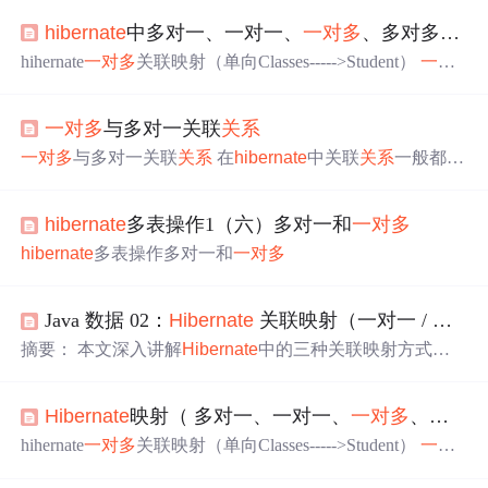
hibernate
中多对一、一对一、
一对多
、多对多的配置方法
hihernate
一对多
关联映射（单向Classes----->Student）
一对
多
关联映射利用了多对一关联映射原理 多对一关联映射：
在多的一端加入一个外键指向一的一端，它维护的
关系
是
一对多
与多对一关联
关系
多指向一
一对多
关联映射：在多的一端加入一个外键指向
一的一端，它维护的
关系
是一指向多 也就是说
一对多
和多
一对多
与多对一关联
关系
在
hibernate
中关联
关系
一般都是
对一的映射策略是一样的，只是站的角度不同 在一一端维
通过外键来关联的，（我在
学习
的
时
候也有个
错误
的理
护
关系
的缺点： * 如果将t_studen
解，这个外键不是在数据库表上建立的，经过试验在数据
hibernate
多表操作1（六）多对一和
一对多
库中不建立外键
关系
，只在
hibernate
中设置完全可以实现
同样的效果），这
时
的关联可以分为单向与双向两种。 所
hibernate
多表操作多对一和
一对多
谓的单向就是说，在两端中的任一端不知知道另一端的存
在，而另一端确清楚的小的另一端；双向当然就是双方互
知了。 1、单向关联
Java 数据 02：
Hibernate
关联映射（一对一 /
一对
摘要： 本文深入讲解
Hibernate
中的三种关联映射方式：
一对一、
一对多
/多对一和多对多
关系
。通过Java实体类代
码示例、数据库表结构设计和
Hibernate
注解配置，详细演
Hibernate
映射（ 多对一、一对一、
一对多
、多对多）的配置方法
示了如何在ORM框架中实现对象间的复杂
关系
映射。文章
包含CRUD操作实例、性能优化建议和常见陷阱，基于
Hib
hihernate
一对多
关联映射（单向Classes----->Student）
一对
ernate
5.6+和JPA 2.2标准编写，适用于MySQL等多种数据
多
关联映射利用了多对一关联映射原理 多对一关联映射：
库。从项目搭建到实际应用，帮助开发者掌握通过注解配