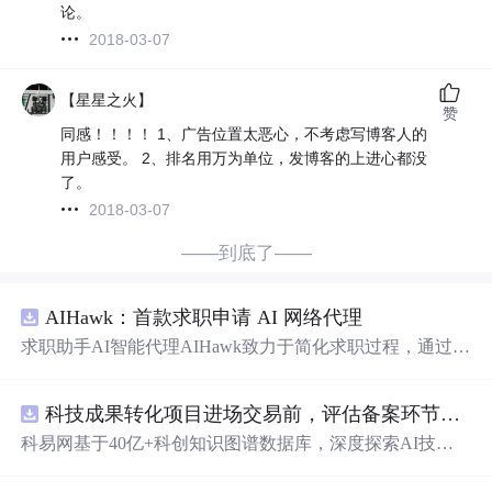
论。
2018-03-07
【星星之火】
赞
同感！！！！ 1、广告位置太恶心，不考虑写博客人的
用户感受。 2、排名用万为单位，发博客的上进心都没
了。
2018-03-07
——到底了——
AIHawk：首款求职申请 AI 网络代理
求职助手AI智能代理AIHawk致力于简化求职过程，通过自
动化职位申请流程。借助人工智能，它能够帮助用户以定
制化的方式申请多个职位。
科技成果转化项目进场交易前，评估备案环节需要准备哪些材料？.docx
科易网基于40亿+科创知识图谱数据库，深度探索AI技术
在技术转移、成果转化、技术经纪、知识产权、产业创
新、科技招商等垂直领域的多样化应用场景，研究科技创