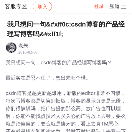
客服专区
登录
频道
加入
帖子详情
社区
客服专区
我只想问一句&#xff0c;csdn博客的产品经
理写博客吗&#xff1f;
老朱.
2018-03-07
我只想问一句，csdn博客的产品经理写博客吗？
最近实在是忍不住了，想出来吐个槽。
csdn博客是越更新越难用，新版的editor非常不习惯，
每次写博客都是切换到旧版，博客的显示页更是无语，
你们很缺钱吗，把广告提的那么高。放广告也可以理
解，你能不能找点技术人员关心的广告放上去呀，要么
就是治痘痘的，要么就是镶牙的，看上去真TM恶心。
还有就是排名和阅读次数，我时不时地登陆上去看一下