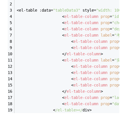
<el-table :data=
"tableData3"
 style=
"width: 100%"
<
el-table-column
prop
=
"id"
l
<
el-table-column
prop
=
"check
<
el-table-column
prop
=
"depar
<
el-table-column
label
=
"考核
<
el-table-column
prop
=
"p
<
el-table-column
prop
=
"p
</
el-table-column
>
<
el-table-column
label
=
"实际
<
el-table-column
prop
=
"o
<
el-table-column
prop
=
"t
<
el-table-column
prop
=
"t
<
el-table-column
prop
=
"f
</
el-table-column
>
<
el-table-column
prop
=
"lastS
<
el-table-column
prop
=
"date"
                <
/el-table></
div>