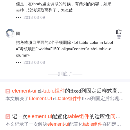
但是，在tbody里面调取的时候，有两列的内容，如果
去掉，没法调取两列了，怎么破
2018-03-09
囧
赞
把考核项目里面的2个子项删除 <el-table-column label
="考核项目" width="150" align="center"> </el-table-c
olumn>
2018-03-08
——到底了——
element
-
ui
el-
table
组件
的fixed列固定后样式高度错乱
本文解决了
Element
-
UI
el-
table
组件
中
fixed列固定后出现的
高度错乱
问题
。通过控制el-
table
-column的宽度，避免宽度
处于140-163范围之外，从而有效规避该样式
问题
。
记一次
element
-
ui
配置化
table
组件
的适应性
问题
（
本文记录了一次解决
element
-
ui
配置化
table
组件
在固定高