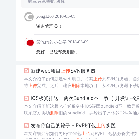
请发表友善的回复…
yong1268
2018-03-09
谢谢管理员！
爱吃肉的小公举
2018-03-09
您好，已经帮您删除。
新建web项目
上传
SVN服务器
本文介绍了如何新建web项目并将其
上传
到SVN服务器。
待
上传
完成。之后，建议
删除
本地项目，从SVN服务器下
iOS极光推送，两次Bundleid不一致（ 开发证
本文介绍了解决极光推送服务中iOS端因bundleid不一致导致
联系官方协助
删除
旧的bundleid，并给出了具体的邮件沟
发布你自己的轮子 - PyPI打包
上传
实践
本文详细介绍如何将Python包
上传
到PyPI，包括必备文件如s