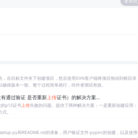
发表回
首先，在目标文件夹下创建项目，然后使用SVN客户端将项目拖动到根目录
载以确保版本一致。整个过程简单易行，经作者测试有效。
书没有通过验证 是否重新
上传
证书）的解决方案...
的p12证书
上传
失败的问题。提供了两种解决方案：一是重新创建应用；
通方式。
etup.py和README.rst的准备，用户验证文件.pypirc的创建，以及使