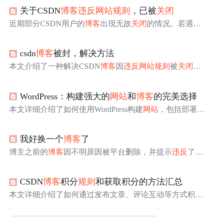
关于CSDN
博客
违反
网站
规则
，已被
关闭
近期部分CSDN用户的
博客
出现无故
关闭
的情况。若遇到
此问题，可通过页面底部的【论坛反馈】进行申诉。热心
版主会尽快回复并解决，帮助受影响用户解锁其
博客
。
csdn
博客
被封，解决方法
本文介绍了一种解决CSDN
博客
因
违反
网站
规则
被
关闭
的
方法。用户可以通过发送包含
博客
名称及注册手机号的邮
件至webmaster@csdn.net来快速解决问题。
WordPress：构建强大的
网站
和
博客
的完美选择
本文详细介绍了如何使用WordPress构建
网站
，包括部署L
NMP环境、配置WordPress、SEO优化和社区支持等内容。
WordPress以其易用性、丰富插件和SEO功能，成为构建各
我好换一个
博客
了
类
网站
的理想选择。
博主之前的
博客
因不明原因被平台删除，并提示
违反
了
网
站
规则
，导致之前撰写的内容无法找回。
CSDN
博客
积分
规则
和获取积分的方法汇总
本文详细介绍了如何通过发布文章、评论互动等方式积累
博客
积分，以及通过上传资源、完成任务等途径获取下载
积分的方法。了解这些
规则
有助于提高用户在社区的地