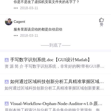
你是不是改了虚拟机安装文件夹的名字了？
2018-03-11
Cagent
赞
服务里面该启动的都是自动启动
2018-03-11
——到底了——
手写数字识别系统.doc【GUI设计Matlab】
资 源 简 介 手写数字识别系统，非常好的啊!带有GUI界
面，使用方便! 详 情 说 明 用这个手写数字识别系统，你可
以轻松地识别手写数字。这个系统不仅功能强大，而且还
如何通过区域科技创新分析工具精准掌握区域创新要素分布与产业链融合现状？.docx
带有直观的图形用户界面（GUI），非常容易使用。你只
需要将手写数字输入系统，它将立即给出准确的识别结
如何通过区域科技创新分析工具精准掌握区域创新要素分
果。这个系统可以在各种场景中使用，无论是学校、工作
布与产业链融合现状？
还是日常生活，都能为你提供快速和准确的识别服务。它
是一个非常方便和实用的工具，你一定会喜欢它的！
Visual-Workflow-Orphan-Node-Auditor-v1.0-原创源码与文档.zip
原创本地工程审计与分析工具合集中的独立资源包。每个