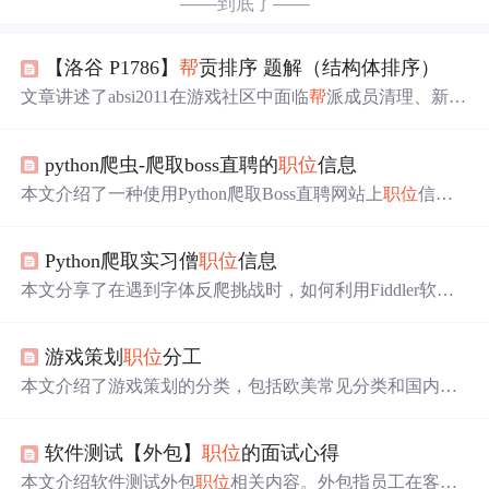
——到底了——
【洛谷 P1786】
帮
贡排序 题解（结构体排序）
文章讲述了absi2011在游戏社区中面临
帮
派成员清理、新号
加入及
帮
贡排序的问题，需要按照
帮
贡多少和等级调整
职
位
，同时保持原有的等级和输入顺序。,
python爬虫-爬取boss直聘的
职位
信息
本文介绍了一种使用Python爬取Boss直聘网站上
职位
信息
的方法，包括
职位
名称、薪水、公司及
职位
描述等详细信
息。通过分析网页结构，利用requests和lxml.etree模块进行
Python爬取实习僧
职位
信息
数据抓取，并解决了反爬虫机制带来的问题。
本文分享了在遇到字体反爬挑战时，如何利用Fiddler软件
和移动端API，成功爬取实习僧网站的Python实习
职位
信
息，进行数据可视化分析。
游戏策划
职位
分工
本文介绍了游戏策划的分类，包括欧美常见分类和国内广
义、狭义分类。详细阐述了主策划、关卡策划、数值策划
等不同
职位
的职责、门槛、能力要求和薪水情况。还提及
软件测试【外包】
职位
的面试心得
了其他非主流策划
职位
，最后给出新手入行建议，并解释
了单机游戏中“打杂策划”的含义。
本文介绍软件测试外包
职位
相关内容。外包指员工在客户