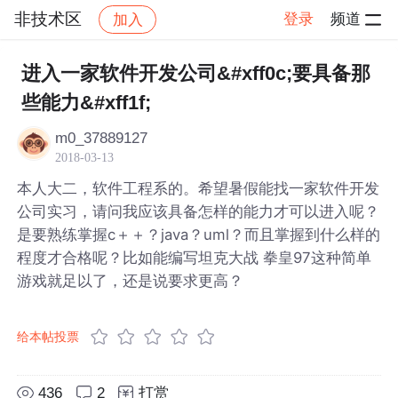
非技术区
登录
频道
加入
帖子详情
社区
非技术区
进入一家软件开发公司&#xff0c;要具备那
些能力&#xff1f;
m0_37889127
2018-03-13
本人大二，软件工程系的。希望暑假能找一家软件开发
公司实习，请问我应该具备怎样的能力才可以进入呢？
是要熟练掌握c＋＋？java？uml？而且掌握到什么样的
程度才合格呢？比如能编写坦克大战 拳皇97这种简单
游戏就足以了，还是说要求更高？
给本帖投票
436
2
打赏